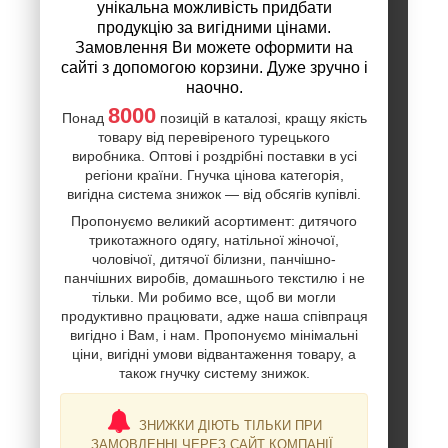
унікальна можливість придбати
продукцію за вигідними цінами.
Замовлення Ви можете оформити на
сайті з допомогою корзини. Дуже зручно і
наочно.
8000
Понад
позицій в каталозі, кращу якість
товару від перевіреного турецького
виробника. Оптові і роздрібні поставки в усі
регіони країни. Гнучка цінова категорія,
вигідна система знижок — від обсягів купівлі.
Пропонуємо великий асортимент: дитячого
трикотажного одягу, натільної жіночої,
чоловічої, дитячої білизни, панчішно-
панчішних виробів, домашнього текстилю і не
тільки. Ми робимо все, щоб ви могли
продуктивно працювати, адже наша співпраця
вигідно і Вам, і нам. Пропонуємо мінімальні
ціни, вигідні умови відвантаження товару, а
також гнучку систему знижок.
ЗНИЖКИ ДІЮТЬ ТІЛЬКИ ПРИ
ЗАМОВЛЕННІ ЧЕРЕЗ САЙТ КОМПАНІЇ.