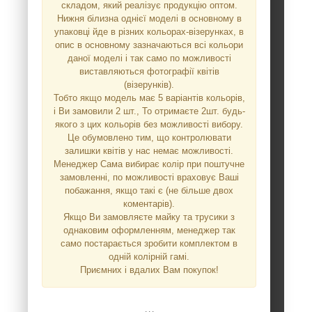
складом, який реалізує продукцію оптом.
Нижня білизна однієї моделі в основному в
упаковці йде в різних кольорах-візерунках, в
опис в основному зазначаються всі кольори
даної моделі і так само по можливості
виставляються фотографії квітів
(візерунків).
Тобто якщо модель має 5 варіантів кольорів,
і Ви замовили 2 шт., То отримаєте 2шт. будь-
якого з цих кольорів без можливості вибору.
Це обумовлено тим, що контролювати
залишки квітів у нас немає можливості.
Менеджер Сама вибирає колір при поштучне
замовленні, по можливості враховує Ваші
побажання, якщо такі є (не більше двох
коментарів).
Якщо Ви замовляєте майку та трусики з
однаковим оформленням, менеджер так
само постарається зробити комплектом в
одній колірній гамі.
Приємних і вдалих Вам покупок!