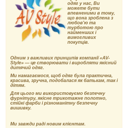
одяг у нас, Ви
можете бути
впевненими в тому,
що вона зроблена з
любов'ю та
турботою про
найменших і
вимогливих
покупців.
Одним з важливих принципів компанії
«AV-
Style»
― це створювати і виробляти якісний
дитячий одяг.
Ми намагаємося, щоб одяг була практична,
красива, зручна, подобалася як батькам, так і
дітям.
Для цього ми використовуємо безпечну
фурнітуру, якісне трикотажне полотно,
стійкі фарби і різноманітну безпечну
вишивку.
Ми завжди раді новим клієнтам.