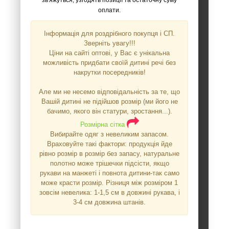
зв'яжуться, узгодять позиції та остаточну суму
оплати.
Інформація для роздрібного покупця і СП.
Зверніть увагу!!!
Ціни на сайті оптові, у Вас є унікальна
можливість придбати своїй дитині речі без
накрутки посередників!
Але ми не несемо відповідальність за те, що
Вашій дитині не підійшов розмір (ми його не
бачимо, якого він статури, зростання...).
Розмірна сітка
Вибирайте одяг з невеликим запасом.
Враховуйте такі фактори: продукція йде
рівно розмір в розмір без запасу, натуральне
полотно може трішечки підсісти, якщо
рукави на манжеті і повнота дитини-так само
може красти розмір. Різниця між розміром 1
зовсім невелика: 1-1,5 см в довжині рукава, і
3-4 см довжина штанів.