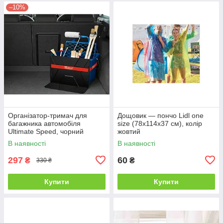
–10%
Організатор-тримач для
Дощовик — пончо Lidl one
багажника автомобіля
size (78х114х37 см), колір
Ultimate Speed, чорний
жовтий
В наявності
В наявності
297
60
₴
₴
330 ₴
Купити
Купити