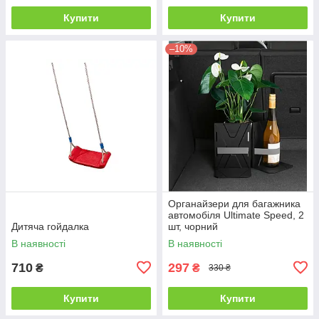
Купити
Купити
–10%
Органайзери для багажника
автомобіля Ultimate Speed, 2
Дитяча гойдалка
шт, чорний
В наявності
В наявності
710
297
₴
₴
330 ₴
Купити
Купити