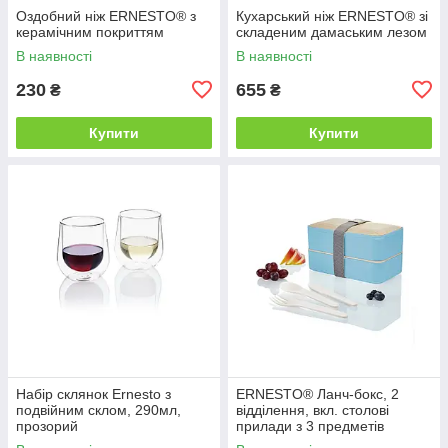
Оздобний ніж ERNESTO® з
Кухарський ніж ERNESTO® зі
керамічним покриттям
складеним дамаським лезом
В наявності
В наявності
230
655
₴
₴
Купити
Купити
Набір склянок Ernesto з
ERNESTO® Ланч-бокс, 2
подвійним склом, 290мл,
відділення, вкл. столові
прозорий
прилади з 3 предметів