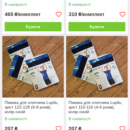
19 кг)
В наявності
В наявності
465
310
₴/комплект
₴/комплект
Купити
Купити
Піжама для хлопчика Lupilu,
Піжама для хлопчика Lupilu,
зріст 122-128 (6-8 років),
зріст 110-116 (4-6 років),
колір синій
колір синій
В наявності
В наявності
207
207
₴
₴