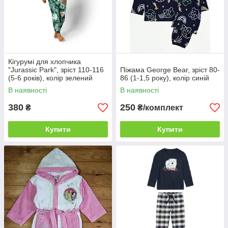
Кігурумі для хлопчика
"Jurassic Park", зріст 110-116
Піжама George Bear, зріст 80-
(5-6 років), колір зелений
86 (1-1,5 року), колір синій
В наявності
В наявності
380
250
₴
₴/комплект
Купити
Купити