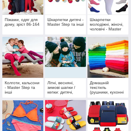
Піжами, одяг для
Шкарпетки дитячі -
Шкарпетки
дому, зріст 86-164
Master Step та інші
молодіжні, жіночі,
чоловічі - Master
Step та інші
Колготи, кальсони
Літні, весняні,
Домашній
- Master Step та
зимові шапки /
текстиль
інші
кепки: дитячі,
(рушники, кухонні
підліткові, дорослі
серветки..)