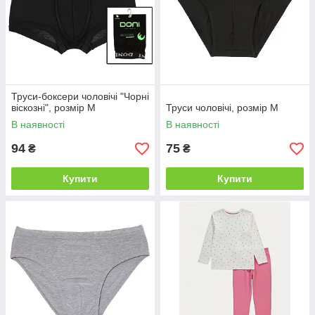
Труси-боксери чоловічі "Чорні
віскозні", розмір M
Труси чоловічі, розмір M
В наявності
В наявності
94
75
₴
₴
Купити
Купити