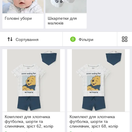
Всі шви максимально тонкі, обробка
м'яка.
Головні убори
Шкарпетки для
Одяг добре переться і не вимагає
малюків
особливого догляду.
Одяг не викликає алергічних реакцій.
Сортування
0
Фільтри
Одяг зберігає блискучий зовнішній вигляд
після великої кількості прань.
Речі для новонароджених відповідають
суворим стандартам якості.
Вона відрізняється «дихаючими»
властивостями і добре зберігає тепло.
Комплект для хлопчика
Комплект для хлопчика
футболка, шорти та
футболка, шорти та
слинявчик, зріст 62, колір
слинявчик, зріст 68, колір
молочний, морський
молочний, морський