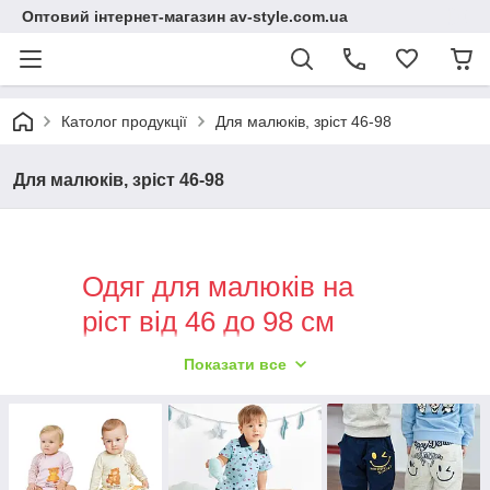
Оптовий інтернет-магазин av-style.com.ua
Католог продукції
Для малюків, зріст 46-98
Для малюків, зріст 46-98
Одяг для малюків на
ріст від 46 до 98 см
Показати все
Костюми, комплекти, сорочечки, кофтинки,
футболки, комбінезони для немовлят.
Дійсно широкий вибір одягу, в каталозі є штани,