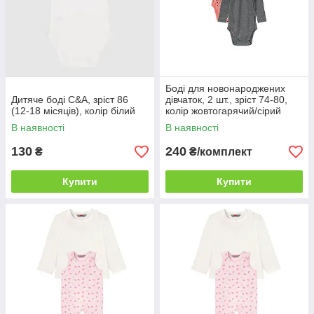
Боді для новонароджених
Дитяче боді C&A, зріст 86
дівчаток, 2 шт., зріст 74-80,
(12-18 місяців), колір білий
колір жовтогарячий/сірий
В наявності
В наявності
130
240
₴
₴/комплект
Купити
Купити