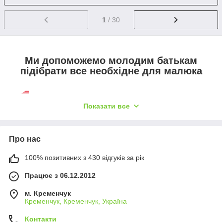
1
/ 30
Ми допоможемо молодим батькам
підібрати все необхідне для малюка
1.
Всі товари постійно є в наявності на складі.
Показати все
2.
Суворо контролюємо якість всієї продукції.
3.
Про нас
Ціни знаходяться на максимально лояльного
рівні.
100% позитивних з 430 відгуків за рік
4.
Працює з 06.12.2012
Працюємо без зайвих посередників, що
вигідно для вас.
м. Кременчук
Кременчук, Кременчук, Україна
Контакти
Вибрати одяг