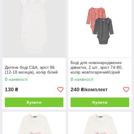
Боді для новонароджених
Дитяче боді C&A, зріст 86
дівчаток, 2 шт., зріст 74-80,
(12-18 місяців), колір білий
колір жовтогарячий/сірий
В наявності
В наявності
130
240
₴
₴/комплект
Купити
Купити