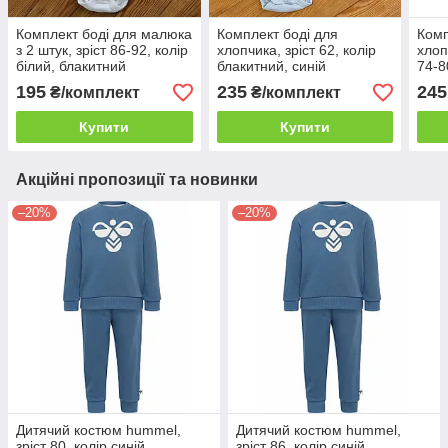
Комплект боді для малюка
Комплект боді для
Комп
з 2 штук, зріст 86-92, колір
хлопчика, зріст 62, колір
хлоп
білий, блакитний
блакитний, синій
74-8
блак
195
235
245
₴/комплект
₴/комплект
Купити
Купити
Акційні пропозиції та новинки
–20%
–20%
Дитячий костюм hummel,
Дитячий костюм hummel,
зріст 80, колір синій
зріст 86, колір синій