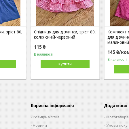
и, зріст 80,
Спідниця для дівчинки, зріст 80,
Комплект 
колір синій-червоний
для дівчинк
малиновий 
115 ₴
145 ₴/ко
В наявності
В наявності
Купити
Корисна інформація
Додатково
Розмірна сітка
Фотогалере
Новини
Умови поку