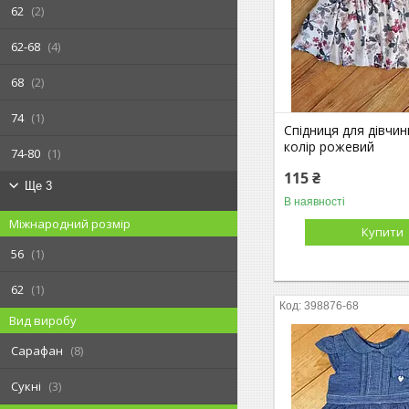
62
2
62-68
4
68
2
74
1
Спідниця для дівчинк
колір рожевий
74-80
1
115 ₴
Ще 3
В наявності
Міжнародний розмір
Купити
56
1
62
1
398876-68
Вид виробу
Сарафан
8
Сукні
3