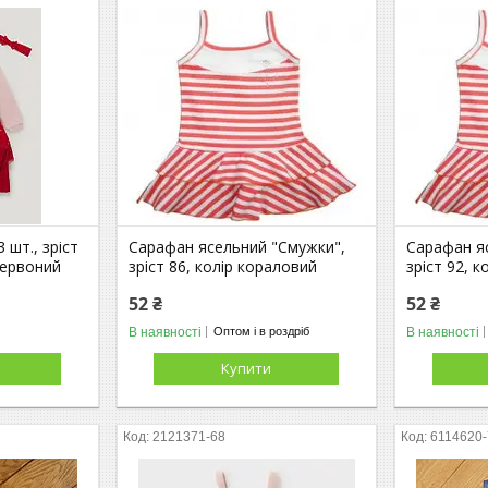
 шт., зріст
Сарафан ясельний "Смужки",
Сарафан я
червоний
зріст 86, колір кораловий
зріст 92, 
52 ₴
52 ₴
В наявності
В наявності
Оптом і в роздріб
Купити
2121371-68
6114620