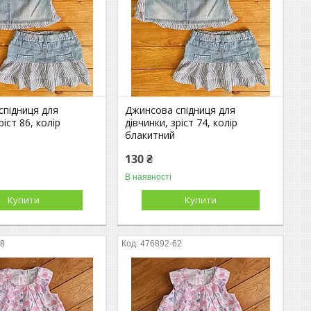
спідниця для
Джинсова спідниця для
ріст 86, колір
дівчинки, зріст 74, колір
блакитний
130 ₴
В наявності
Купити
Купити
68
476892-62