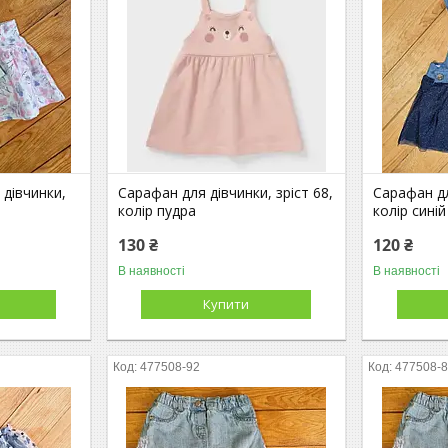
 дівчинки,
Сарафан для дівчинки, зріст 68,
Сарафан дл
колір пудра
колір синій
130 ₴
120 ₴
В наявності
В наявності
Купити
477508-92
477508-