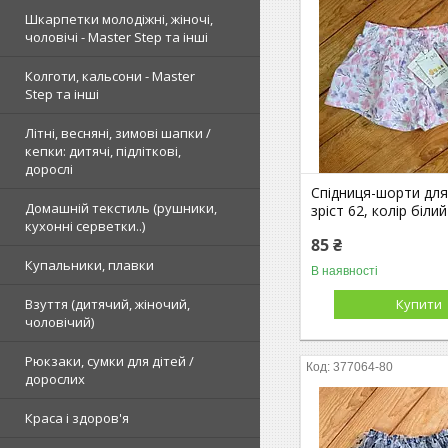
Шкарпетки молодіжні, жіночі,
чоловічі - Master Step та інші
Колготи, кальсони - Master
Step та інші
Літні, весняні, зимові шапки /
кепки: дитячі, підліткові,
дорослі
Спідниця-шорти для
Домашній текстиль (рушники,
зріст 62, колір білий
кухонні серветки..)
85 ₴
Купальники, плавки
В наявності
Взуття (дитячий, жіночий,
Купити
чоловічий)
Рюкзаки, сумки для дітей /
377064-80
дорослих
Краса і здоров'я