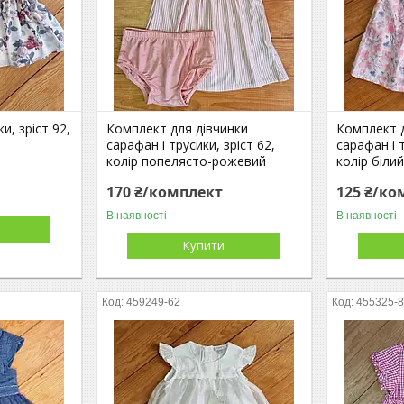
и, зріст 92,
Комплект для дівчинки
Комплект 
сарафан і трусики, зріст 62,
сарафан і т
колір попелясто-рожевий
колір біли
170 ₴/комплект
125 ₴/ко
В наявності
В наявності
Купити
459249-62
455325-