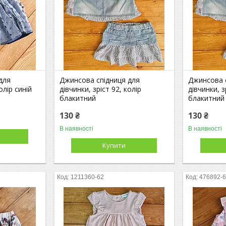
для
Джинсова спідниця для
Джинсова 
олір синій
дівчинки, зріст 92, колір
дівчинки, з
блакитний
блакитний
130 ₴
130 ₴
В наявності
В наявності
Купити
1211360-62
476892-