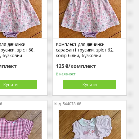
для дівчинки
Комплект для дівчинки
русики, зріст 68,
сарафан і трусики, зріст 62,
й, бузковий
колір білий, бузковий
мплект
125 ₴/комплект
В наявності
Купити
Купити
86
544078-68