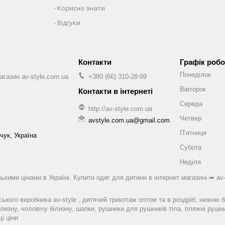
Корисно знати
Відгуки
Графік робо
Понеділок
агазин av-style.com.ua
+380 (66) 310-28-99
Вівторок
Середа
http://av-style.com.ua
Четвер
avstyle.com.ua@gmail.com
Пʼятниця
чук, Україна
Субота
Неділя
ькими цінами в Україні. Купити одяг для дитини в інтернет магазині ➦ av-
ського виробника av-style , дитячий трикотаж оптом та в роздріб, нижню 
лизну, чоловічу білизну, шапки, рушники для рушників тіла, пляжні рушник
і ціни