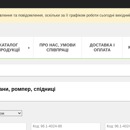
лення та повідомлення, оскільки за її графіком роботи сьогодні вихід
КАТАЛОГ
ПРО НАС, УМОВИ
ДОСТАВКА І
РОДУКЦІЇ
СПІВПРАЦІ
ОПЛАТА
ани, ромпер, спідниці
96.1-4024-86
96.1-402