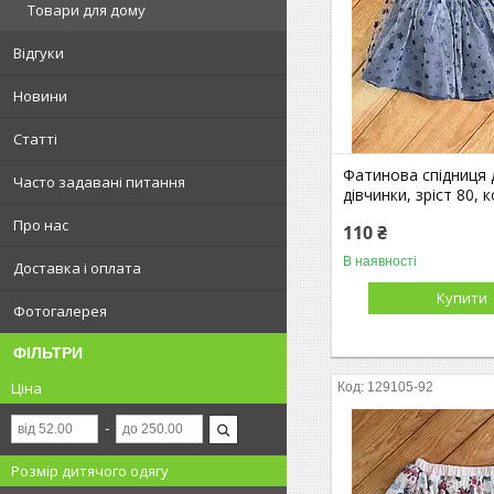
Товари для дому
Відгуки
Новини
Статті
Фатинова спідниця 
Часто задавані питання
дівчинки, зріст 80, к
Про нас
110 ₴
В наявності
Доставка і оплата
Купити
Фотогалерея
ФІЛЬТРИ
Ціна
129105-92
Розмір дитячого одягу