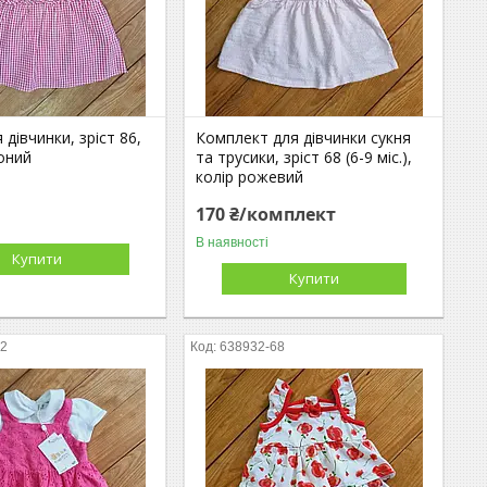
 дівчинки, зріст 86,
Комплект для дівчинки сукня
оний
та трусики, зріст 68 (6-9 міс.),
колір рожевий
170 ₴/комплект
В наявності
Купити
Купити
62
638932-68