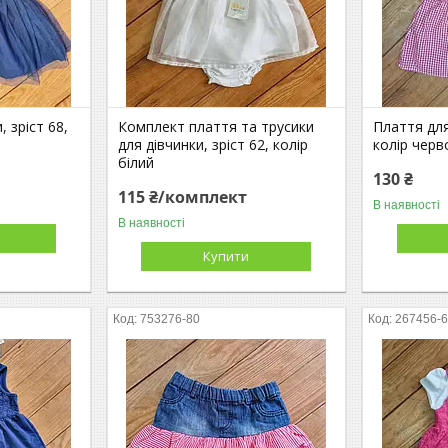
 зріст 68,
Комплект плаття та трусики
Плаття для
для дівчинки, зріст 62, колір
колір черв
білий
130 ₴
115 ₴/комплект
В наявності
В наявності
Купити
753276-80
267456-