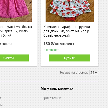
сарафан і футболка
Комплект сарафан і трусики
и, зріст 62, колір
для дівчинки, зріст 68, колір
і білий
білий, червоний
мплект
180 ₴/комплект
В наявності
Купити
Купити
Ми у соц. мережах
я
Трикотажик
пки