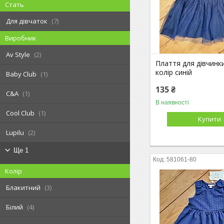
Стать
Для дівчаток
7
Виробник
Av Style
2
Плаття для дівчинки,
колір синій
Baby Club
1
135 ₴
C&A
1
В наявності
Cool Club
1
Купити
Lupilu
2
Ще 1
581061-80
Колір
Блакитний
3
Білий
4