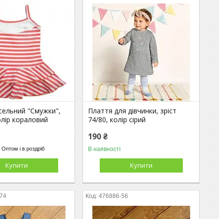
сельний "Смужки",
Плаття для дівчинки, зріст
колір кораловий
74/80, колір сірий
190 ₴
В наявності
Оптом і в роздріб
Купити
Купити
-74
476886-56