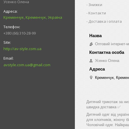
Усенко Олена
Знижки
Контакти
Кременчук, Кременчук, Україна
Доставка і оплата
+380 (66) 310-28-99
Оптовий інтернет-м
http://av-style.com.ua
Усенко Олена
avstyle.com.ua@gmail.com
Кременчук, Кремен
Дитячий трикотаж за низ
швидка доставка ✅
Дитячий одяг від україн
для хлопчиків, жіночу бі
Чоловічий одяг. Найкращ