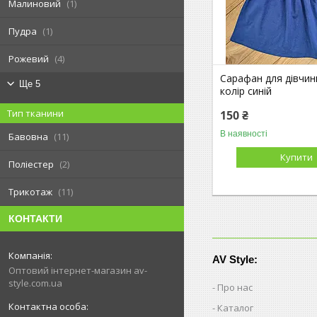
Малиновий
1
Пудра
1
Рожевий
4
Сарафан для дівчинк
Ще 5
колір синій
Тип тканини
150 ₴
В наявності
Бавовна
11
Купити
Поліестер
2
Трикотаж
11
КОНТАКТИ
AV Style:
Оптовий інтернет-магазин av-
style.com.ua
Про нас
Каталог