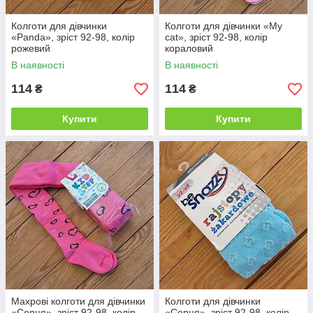
Колготи для дівчинки
Колготи для дівчинки «My
«Panda», зріст 92-98, колір
cat», зріст 92-98, колір
рожевий
кораловий
В наявності
В наявності
114
114
₴
₴
Купити
Купити
Махрові колготи для дівчинки
Колготи для дівчинки
«Серця», зріст 92-98, колір
«Серця», зріст 92-98, колір