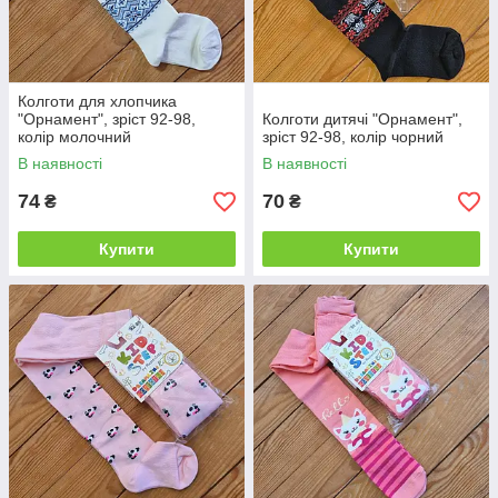
Колготи для хлопчика
"Орнамент", зріст 92-98,
Колготи дитячі "Орнамент",
колір молочний
зріст 92-98, колір чорний
В наявності
В наявності
74
70
₴
₴
Купити
Купити