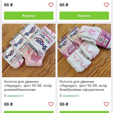
86
86
₴
₴
Купити
Купити
Колготи для дівчинки
Колготи для дівчинки
«Нарядні», зріст 92-98, колір
«Нарядні», зріст 92-98, колір
рожевий/малинове
білий/рожеве оформлення
оформлення
В наявності
В наявності
86
86
₴
₴