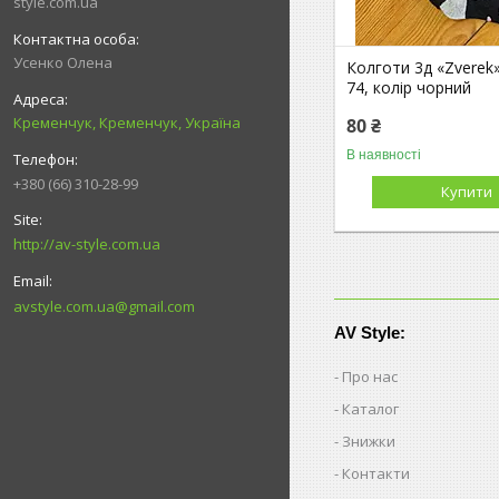
style.com.ua
Усенко Олена
Колготи 3д «Zverek»,
74, колір чорний
Кременчук, Кременчук, Україна
80 ₴
В наявності
+380 (66) 310-28-99
Купити
http://av-style.com.ua
avstyle.com.ua@gmail.com
AV Style:
Про нас
Каталог
Знижки
Контакти