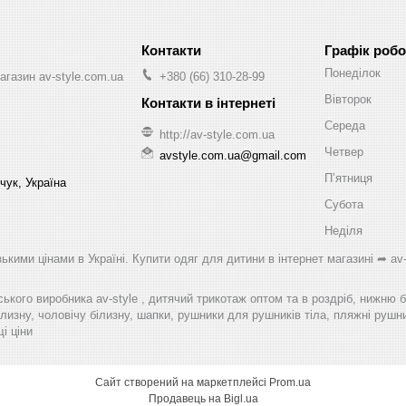
Графік робо
Понеділок
агазин av-style.com.ua
+380 (66) 310-28-99
Вівторок
Середа
http://av-style.com.ua
Четвер
avstyle.com.ua@gmail.com
Пʼятниця
чук, Україна
Субота
Неділя
ькими цінами в Україні. Купити одяг для дитини в інтернет магазині ➦ av-
ського виробника av-style , дитячий трикотаж оптом та в роздріб, нижню 
лизну, чоловічу білизну, шапки, рушники для рушників тіла, пляжні рушник
і ціни
Сайт створений на маркетплейсі
Prom.ua
Продавець на Bigl.ua