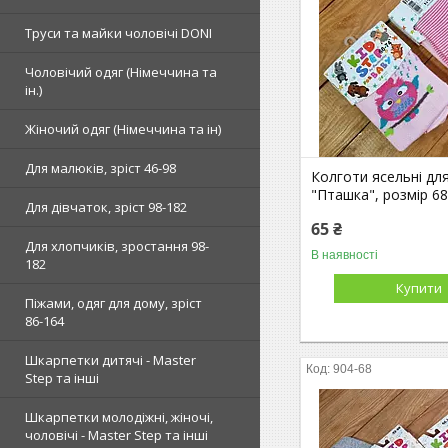
Труси та майки чоловічі DONI
Чоловічий одяг (Німеччина та
ін.)
Жіночий одяг (Німеччина та ін)
Для малюків, зріст 46-98
Колготи ясельні для
"Пташка", розмір 68
Для дівчаток, зріст 98-182
65 ₴
Для хлопчиків, зростання 98-
В наявності
182
Купити
Піжами, одяг для дому, зріст
86-164
Шкарпетки дитячі - Master
904-68
Step та інші
Шкарпетки молодіжні, жіночі,
чоловічі - Master Step та інші