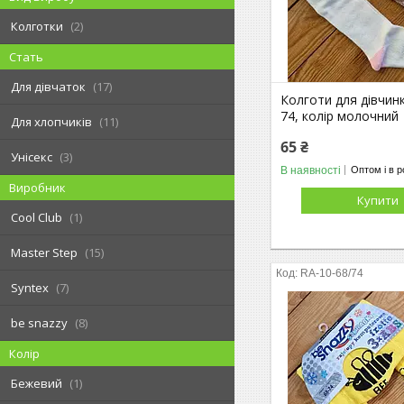
Колготки
2
Стать
Для дівчаток
17
Колготи для дівчинк
74, колір молочний
Для хлопчиків
11
65 ₴
Унісекс
3
В наявності
Оптом і в р
Виробник
Купити
Cool Club
1
Master Step
15
RA-10-68/74
Syntex
7
be snazzy
8
Колір
Бежевий
1