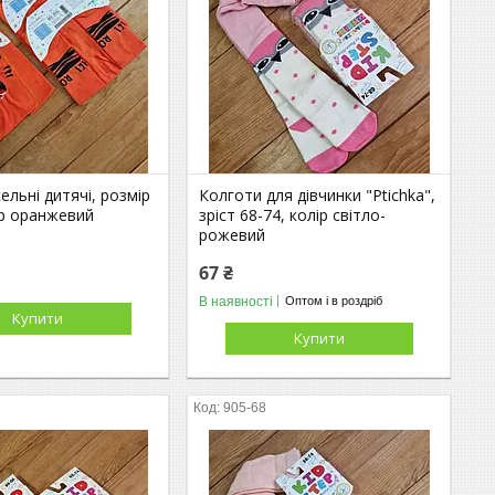
ельні дитячі, розмір
Колготи для дівчинки "Ptichka",
ір оранжевий
зріст 68-74, колір світло-
рожевий
67 ₴
В наявності
Оптом і в роздріб
Купити
Купити
905-68