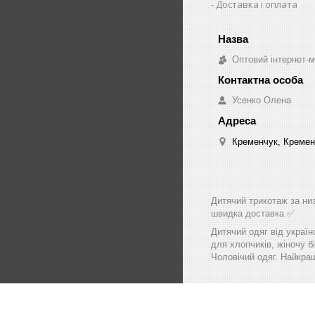
Доставка і оплата
Оптовий інтернет-м
Усенко Олена
Кременчук, Кремен
Дитячий трикотаж за низ
швидка доставка ✅
Дитячий одяг від україн
для хлопчиків, жіночу бі
Чоловічий одяг. Найкращ