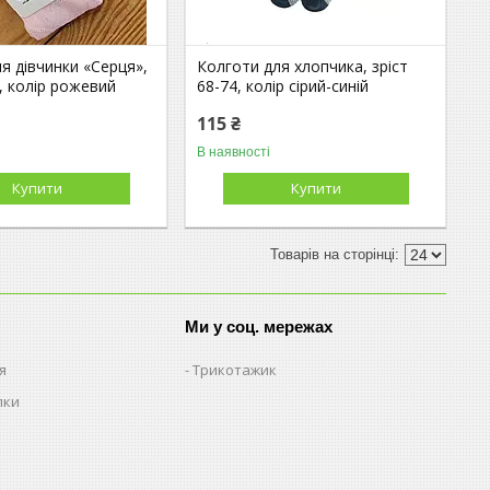
я дівчинки «Серця»,
Колготи для хлопчика, зріст
4, колір рожевий
68-74, колір сірий-синій
115 ₴
В наявності
Купити
Купити
Ми у соц. мережах
я
Трикотажик
пки