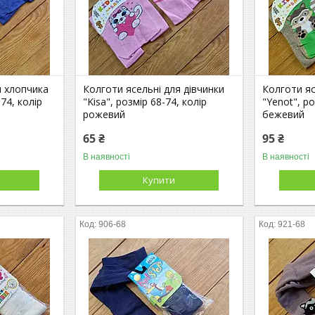
я хлопчика
Колготи ясельні для дівчинки
Колготи яс
74, колір
"Kisa", розмір 68-74, колір
"Yenot", ро
рожевий
бежевий
65 ₴
95 ₴
В наявності
В наявності
Купити
906-68
921-68