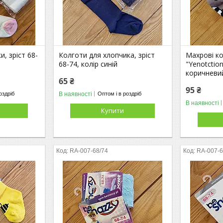
и, зріст 68-
Колготи для хлопчика, зріст
Махрові к
68-74, колір синій
"Yenotction
коричневи
65 ₴
95 ₴
В наявності
оздріб
Оптом і в роздріб
В наявності
Купити
RA-007-68/74
RA-007-6