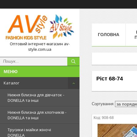
ГОЛОВНА
П
Оптовий інтернет-магазин av-
style.com.ua
Ріст 68-74
Каталог
Нижня білизна для дівчаток -
DONELLA та інші
Нижня білизна для хлопчиків -
DONELLA та інші
908-68
Трусики і майки жіночі
DONELLA