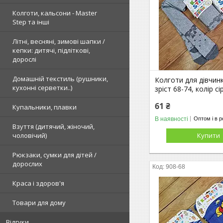
Колготи, кальсони - Master
Step та інші
Літні, весняні, зимові шапки /
кепки: дитячі, підліткові,
дорослі
Домашній текстиль (рушники,
Колготи для дівчинк
кухонні серветки..)
зріст 68-74, колір сі
61 ₴
Купальники, плавки
В наявності
Оптом і в р
Взуття (дитячий, жіночий,
чоловічий)
Купити
Рюкзаки, сумки для дітей /
дорослих
908-68
Краса і здоров'я
Товари для дому
Відгуки