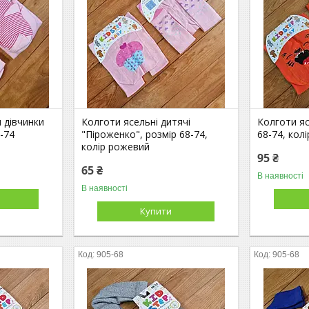
 дівчинки
Колготи ясельні дитячі
Колготи яс
-74
"Піроженко", розмір 68-74,
68-74, кол
колір рожевий
95 ₴
65 ₴
В наявності
В наявності
Купити
905-68
905-68