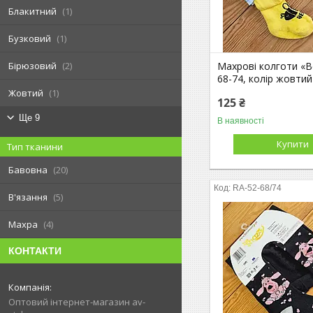
Блакитний
1
Бузковий
1
Бірюзовий
2
Махрові колготи «Be
68-74, колір жовтий
Жовтий
1
125 ₴
Ще 9
В наявності
Купити
Тип тканини
Бавовна
20
RA-52-68/74
В'язання
5
Махра
4
КОНТАКТИ
Оптовий інтернет-магазин av-