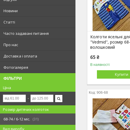
Новини
Статті
Часто задавані питання
Колготи ясельні дл
"Vedmid", розмір 68-
Про нас
волошковий
Доставка і оплата
65 ₴
В наявності
Фотогалерея
Купити
ФІЛЬТРИ
Ціна
906-68
Розмір дитячих колготок
68-74 / 6-12 міс.
31
Вид виробу