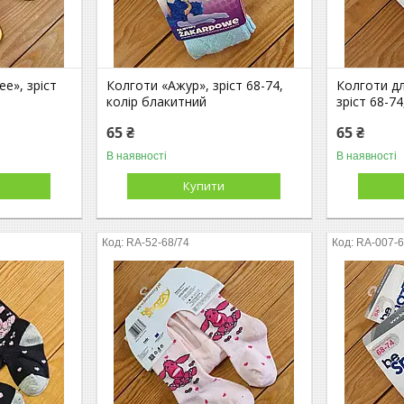
e», зріст
Колготи «Ажур», зріст 68-74,
Колготи дл
колір блакитний
зріст 68-7
65 ₴
65 ₴
В наявності
В наявності
Купити
RA-52-68/74
RA-007-6