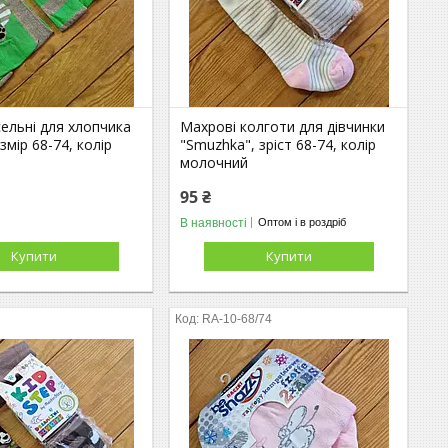
ельні для хлопчика
Махрові колготи для дівчинки
змір 68-74, колір
"Smuzhka", зріст 68-74, колір
молочний
95 ₴
В наявності
Оптом і в роздріб
Купити
Купити
RA-10-68/74