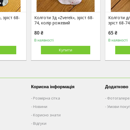
 зріст 68-
Колготи 3д «Zverek», зріст 68-
Колготи дл
74, колір рожевий
зріст 68-7
80 ₴
65 ₴
В наявності
В наявності
Купити
Корисна інформація
Додатково
Розмірна сітка
Фотогалере
Новини
Умови поку
Корисно знати
Відгуки