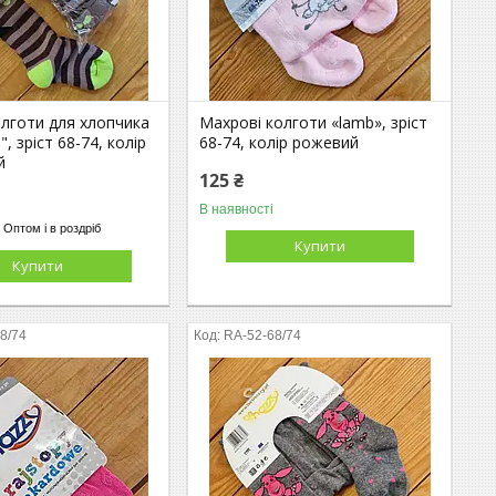
олготи для хлопчика
Махрові колготи «lamb», зріст
", зріст 68-74, колір
68-74, колір рожевий
й
125 ₴
В наявності
Оптом і в роздріб
Купити
Купити
8/74
RA-52-68/74