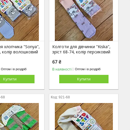
я хлопчика "Sonya",
Колготи для дівчинки "Kiska",
4, колір волошковий
зріст 68-74, колір персиковий
67 ₴
В наявності
Оптом і в роздріб
Оптом і в роздріб
Купити
Купити
-68
921-68