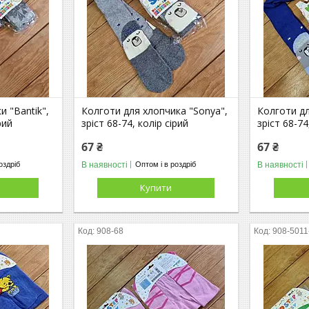
и "Bantik",
Колготи для хлопчика "Sonya",
Колготи дл
рий
зріст 68-74, колір сірий
зріст 68-7
67 ₴
67 ₴
В наявності
В наявності
оздріб
Оптом і в роздріб
Купити
908-68
908-5011