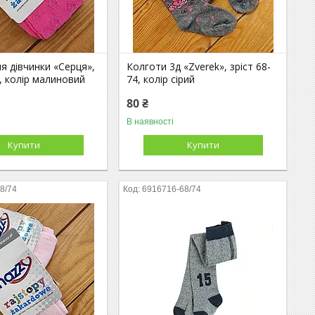
я дівчинки «Серця»,
Колготи 3д «Zverek», зріст 68-
4, колір малиновий
74, колір сірий
80 ₴
В наявності
Купити
Купити
8/74
6916716-68/74