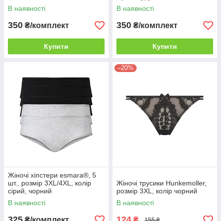
В наявності
В наявності
350
350
₴/комплект
₴/комплект
Купити
Купити
–20%
Жіночі хіпстери esmara®, 5
шт., розмір 3XL/4XL, колір
Жіночі трусики Hunkemoller,
сірий, чорний
розмір 3XL, колір чорний
В наявності
В наявності
325
124
₴/комплект
₴
155 ₴