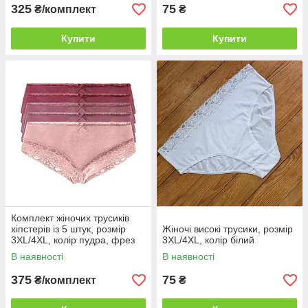
325
75
₴/комплект
₴
Купити
Купити
Комплект жіночих трусиків
хіпстерів із 5 штук, розмір
Жіночі високі трусики, розмір
3XL/4XL, колір пудра, фрез
3XL/4XL, колір білий
В наявності
В наявності
375
75
₴/комплект
₴