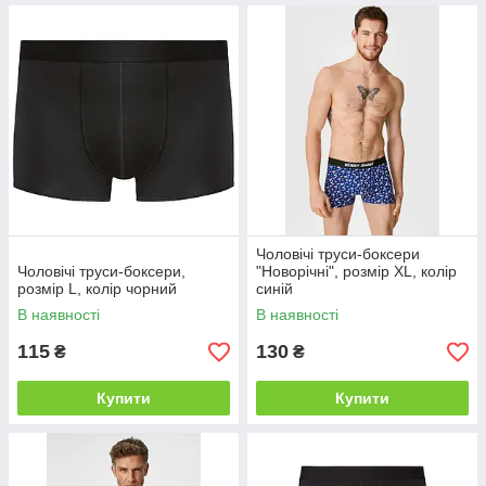
Чоловічі труси-боксери
Чоловічі труси-боксери,
"Новорічні", розмір XL, колір
розмір L, колір чорний
синій
В наявності
В наявності
115
130
₴
₴
Купити
Купити