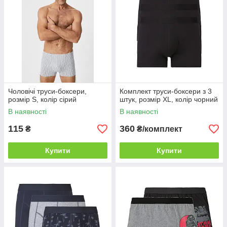
Чоловічі труси-боксери,
Комплект труси-боксери з 3
розмір S, колір сірий
штук, розмір XL, колір чорний
В наявності
В наявності
115
360
₴
₴/комплект
Купити
Купити