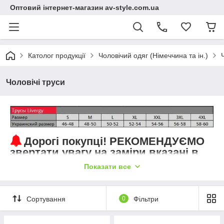
Оптовий інтернет-магазин av-style.com.ua
Католог продукції
Чоловічий одяг (Німеччина та ін.)
Чоловічі труси
Дорогі покупці! РЕКОМЕНДУЄМО
звертати увагу на заміри вказані в
описі. Продукція не маломірить.
Показати все
Відповідно до закону
України
"Про захист прав споживачів"
натільну білизну (включаючи нічні сорочки,
білизну
, піжами,
халати та ін)
обміну
чи
поверненню не підлягають !!!
Сортування
0
Фільтри