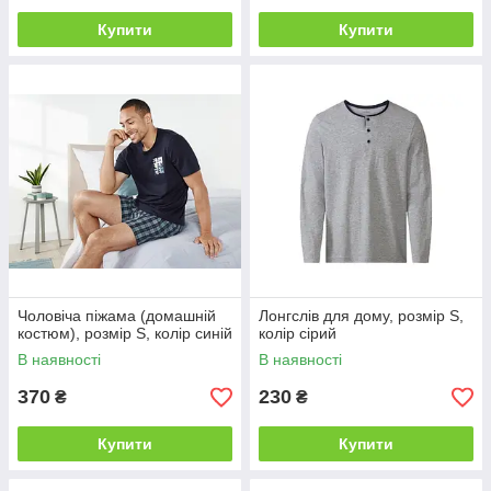
Купити
Купити
Чоловіча піжама (домашній
Лонгслів для дому, розмір S,
костюм), розмір S, колір синій
колір сірий
В наявності
В наявності
370
230
₴
₴
Купити
Купити