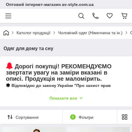
Оптовий інтернет-магазин av-style.com.ua
Католог продукції
Чоловічий одяг (Німеччина та ін.)
Одяг для дому та сну
Дорогі покупці! РЕКОМЕНДУЄМО
звертати увагу на заміри вказані в
описі. Продукція не маломірить.
Відповідно до закону
України
"Про захист прав
споживачів" натільну білизну (включаючи нічні сорочки,
Показати все
піжами,
халати, білизна, шкарпетки та ін)
обміну
чи
поверненню не підлягають !!!
Сортування
0
Фільтри