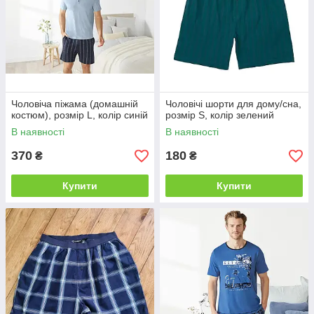
Чоловіча піжама (домашній
Чоловічі шорти для дому/сна,
костюм), розмір L, колір синій
розмір S, колір зелений
В наявності
В наявності
370
180
₴
₴
Купити
Купити