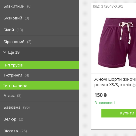
Блакитний
6
372047-XS/S
Бузковий
3
Білий
13
Бірюзовий
2
Ще 19
Тип трусів
T-стринги
4
Жіночі шорти жіночі
розмір XS/S, колір 
Тип тканини
150 ₴
Атлас
3
В наявності
Бавовна
96
Купити
Велюр
2
Віскоза
25