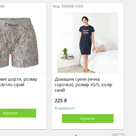
S/M
380068-XS/S
амні шорти, розмір
Домашня сукня (нічна
світло-сірий
сорочка), розмір XS/S, колір
синій
225 ₴
В наявності
Купити
Купити