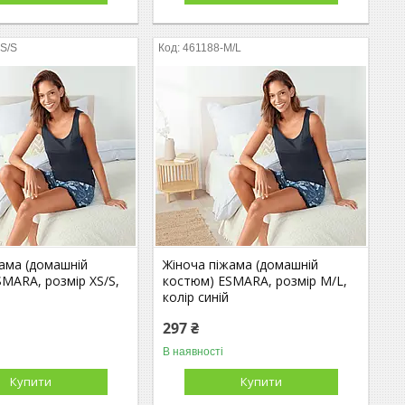
S/S
461188-M/L
жама (домашній
Жіноча піжама (домашній
MARA, розмір XS/S,
костюм) ESMARA, розмір M/L,
колір синій
297 ₴
В наявності
Купити
Купити