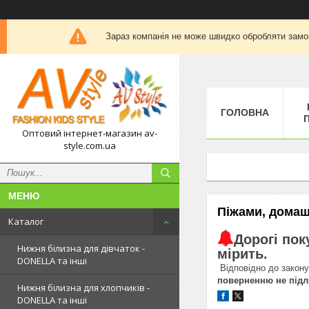
Зараз компанія не може швидко обробляти замов
ГОЛОВНА
П
Оптовий інтернет-магазин av-
style.com.ua
Піжами, домаш
Каталог
Дорогі пок
Нижня білизна для дівчаток -
мірить.
DONELLA та інші
Відповідно до закон
поверненню не підля
Нижня білизна для хлопчиків -
DONELLA та інші