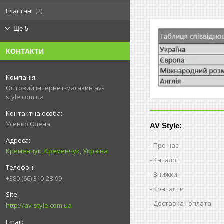
Еластан
2
Ще 5
КОНТАКТИ
Оптовий інтернет-магазин av-
style.com.ua
Усенко Олена
AV Style:
Про нас
Кременчук, Кременчук, Україна
Каталог
Знижки
+380 (66) 310-28-99
Контакти
Доставка і оплата
http://av-style.com.ua