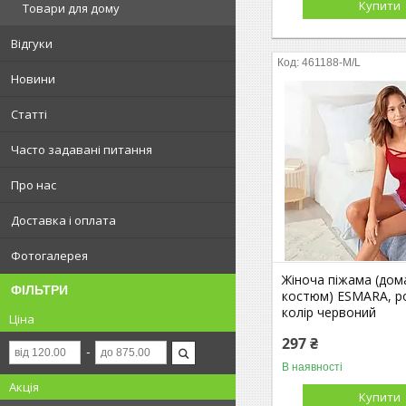
Купити
Товари для дому
Відгуки
461188-M/L
Новини
Статті
Часто задавані питання
Про нас
Доставка і оплата
Фотогалерея
Жіноча піжама (дом
ФІЛЬТРИ
костюм) ESMARA, ро
колір червоний
Ціна
297 ₴
В наявності
Акція
Купити