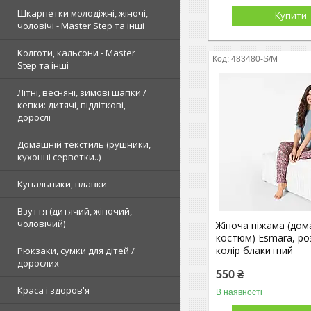
Шкарпетки молодіжні, жіночі,
Купити
чоловічі - Master Step та інші
Колготи, кальсони - Master
483480-S/M
Step та інші
Літні, весняні, зимові шапки /
кепки: дитячі, підліткові,
дорослі
Домашній текстиль (рушники,
кухонні серветки..)
Купальники, плавки
Взуття (дитячий, жіночий,
чоловічий)
Жіноча піжама (дом
костюм) Esmara, ро
колір блакитний
Рюкзаки, сумки для дітей /
дорослих
550 ₴
Краса і здоров'я
В наявності