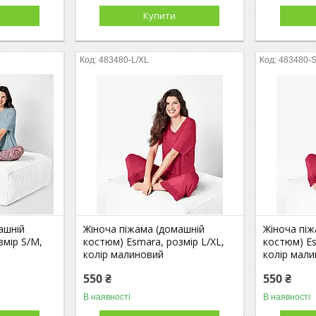
Купити
483480-L/XL
483480-
ашній
Жіноча піжама (домашній
Жіноча пі
змір S/M,
костюм) Esmara, розмір L/XL,
костюм) Es
колір малиновий
колір мал
550 ₴
550 ₴
В наявності
В наявності