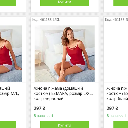
Купити
461188-L/XL
461188-
ашній
Жіноча піжама (домашній
Жіноча пі
змір M/L,
костюм) ESMARA, розмір L/XL,
костюм) E
колір червоний
колір біли
297 ₴
297 ₴
В наявності
В наявності
Купити