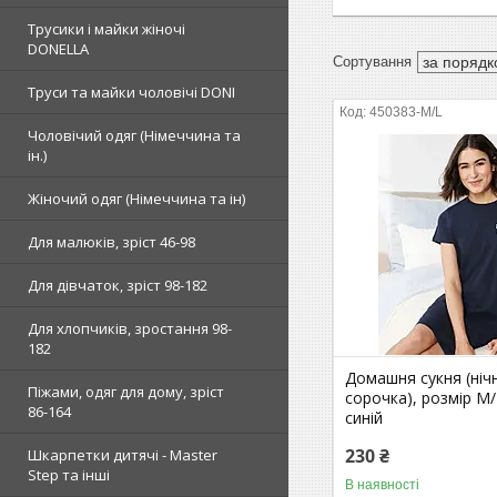
Трусики і майки жіночі
DONELLA
Труси та майки чоловічі DONI
450383-M/L
Чоловічий одяг (Німеччина та
ін.)
Жіночий одяг (Німеччина та ін)
Для малюків, зріст 46-98
Для дівчаток, зріст 98-182
Для хлопчиків, зростання 98-
182
Домашня сукня (ніч
Піжами, одяг для дому, зріст
сорочка), розмір M/
86-164
синій
230 ₴
Шкарпетки дитячі - Master
Step та інші
В наявності