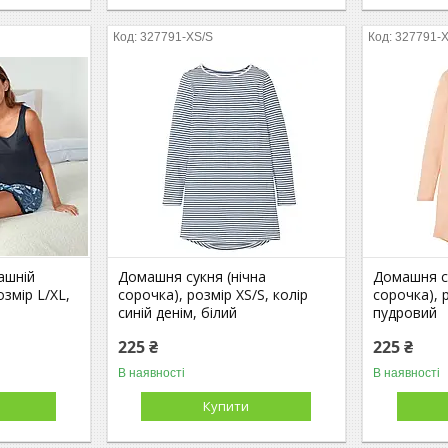
327791-XS/S
327791-
ашній
Домашня сукня (нічна
Домашня су
змір L/XL,
сорочка), розмір XS/S, колір
сорочка), р
синій денім, білий
пудровий
225 ₴
225 ₴
В наявності
В наявності
Купити