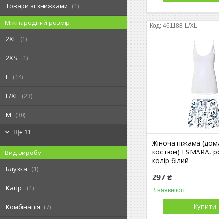
Товари зі знижками
1
Міжнародний розмір
461188-L/XL
2XL
1
2XS
1
L
14
L/XL
23
M
30
Ще 11
Жіноча піжама (дом
костюм) ESMARA, ро
Вид виробу
колір білий
Блузка
1
297 ₴
Капрі
1
В наявності
Купити
Комбінація
7