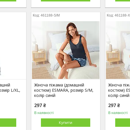
461188-S/M
461188-X
ашній
Жіноча піжама (домашній
Жіноча пі
змір L/XL,
костюм) ESMARA, розмір S/M,
костюм) ES
колір синій
колір синій
297 ₴
297 ₴
В наявності
В наявності
Купити