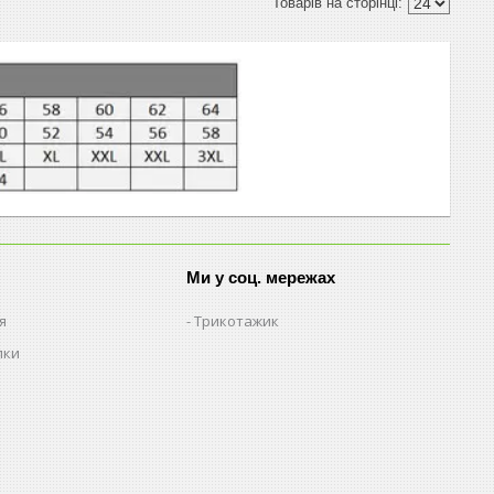
Ми у соц. мережах
я
Трикотажик
пки