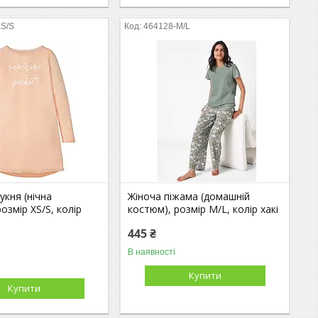
XS/S
464128-М/L
кня (нічна
Жіноча піжама (домашній
озмір XS/S, колір
костюм), розмір М/L, колір хакі
445 ₴
В наявності
Купити
Купити