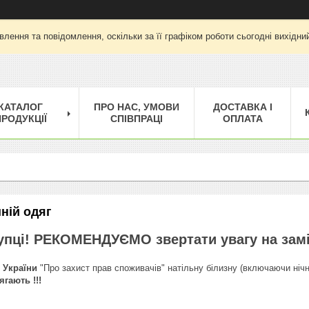
лення та повідомлення, оскільки за її графіком роботи сьогодні вихід
КАТАЛОГ
ПРО НАС, УМОВИ
ДОСТАВКА І
РОДУКЦІЇ
СПІВПРАЦІ
ОПЛАТА
ній одяг
упці! РЕКОМЕНДУЄМО звертати увагу на замір
у
України
"Про захист прав споживачів" натільну білизну (включаючи нічні
гають !!!