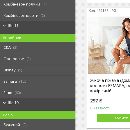
Комбінезон прямий
1
461188-L/XL
Комбінезон шорти
2
Ще 11
Виробник
C&A
3
Clockhouse
3
Disney
5
Жіноча піжама (дом
Esmara
105
костюм) ESMARA, ро
колір синій
Etam
60
297 ₴
Ще 10
В наявності
Колір
Купити
Бежевий
2