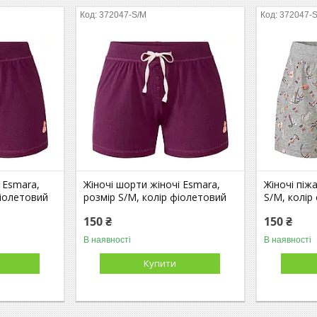
372047-S/M
372047-
 Esmara,
Жіночі шорти жіночі Esmara,
Жіночі піж
фіолетовий
розмір S/M, колір фіолетовий
S/M, колір 
150 ₴
150 ₴
В наявності
В наявності
Купити