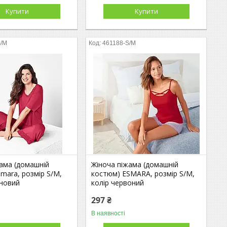
Купити
Купити
S/M
461188-S/M
жама (домашній
Жіноча піжама (домашній
mara, розмір S/M,
костюм) ESMARA, розмір S/M,
иновий
колір червоний
297 ₴
В наявності