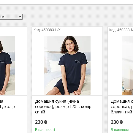
450383-L/XL
450383-
на
Домашня сукня (нічна
Домашня су
L, колір
сорочка), розмір L/XL, колір
сорочка), 
синій
блакитний
230 ₴
230 ₴
В наявності
В наявності