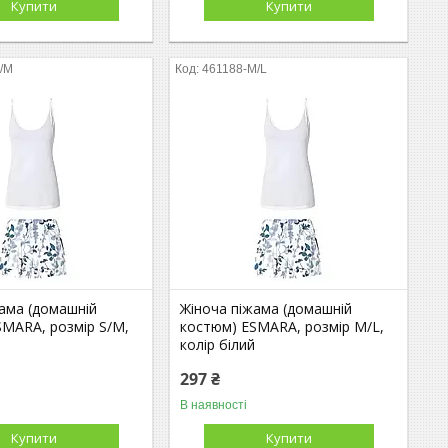
Купити
Купити
S/M
461188-M/L
жама (домашній
Жіноча піжама (домашній
SMARA, розмір S/M,
костюм) ESMARA, розмір M/L,
й
колір білий
297 ₴
В наявності
Купити
Купити