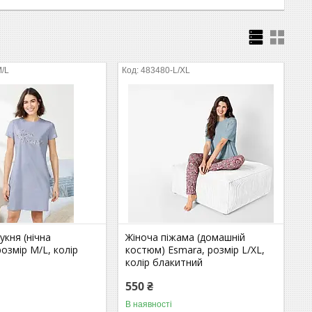
M/L
483480-L/XL
кня (нічна
Жіноча піжама (домашній
розмір M/L, колір
костюм) Esmara, розмір L/XL,
колір блакитний
550 ₴
В наявності