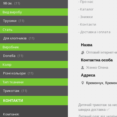
Про нас
98 см.
11
Каталог
Вид виробу
Знижки
Трусики
11
Контакти
Стать
Доставка і оплата
Для хлопчиків
11
Виробник
Оптовий інтернет-м
Donella
11
Колір
Усенко Олена
Різні кольори
11
Тип тканини
Кременчук, Кремен
Трикотаж
11
КОНТАКТИ
Дитячий трикотаж за низ
швидка доставка ✅
Дитячий одяг від україн