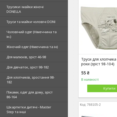
Трусики і майки жіночі
DONELLA
Труси та майки чоловічі DONI
Чоловічий одяг (Німеччина та
ін.)
Жіночий одяг (Німеччина та ін)
Для малюків, зріст 46-98
Труси для хлопчика 
роки (зріст 98-104)
Для дівчаток, зріст 98-182
55 ₴
Для хлопчиків, зростання 98-
В наявності
182
Купити
Піжами, одяг для дому, зріст
86-164
768105-2
Шкарпетки дитячі - Master
Step та інші