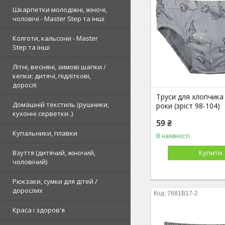
Шкарпетки молодіжні, жіночі,
чоловічі - Master Step та інші
Колготи, кальсони - Master
Step та інші
Літні, весняні, зимові шапки /
кепки: дитячі, підліткові,
дорослі
Труси для хлопчика 
Домашній текстиль (рушники,
роки (зріст 98-104)
кухонні серветки..)
59 ₴
Купальники, плавки
В наявності
Взуття (дитячий, жіночий,
Купити
чоловічий)
Рюкзаки, сумки для дітей /
дорослих
7681B17-2
Краса і здоров'я