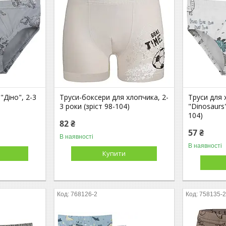
"Діно", 2-3
Труси-боксери для хлопчика, 2-
Труси для 
3 роки (зріст 98-104)
"Dinosaurs"
104)
82 ₴
57 ₴
В наявності
В наявності
Купити
768126-2
758135-