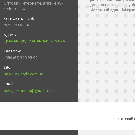
Оптовий інтернет-магазин av-
для хлопчиків, жіночу бі
style.com.ua
Чоловічий одяг. Найкращ
Усенко Олена
Кременчук, Кременчук, Україна
+380 (66) 310-28-99
http://av-style.com.ua
avstyle.com.ua@gmail.com