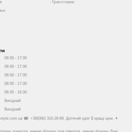
я
Трикотажик
пки
ти
08:00
17:00
08:00
17:00
08:00
17:00
08:00
17:00
08:00
16:00
Вихідний
Вихідний
style.com.ua ☎: +38(066) 310-28-99. Дитячий одяг $ кращі ціни, ✈
білизну донелла, нижню білизну для дівчаток, нижню білизну Доні