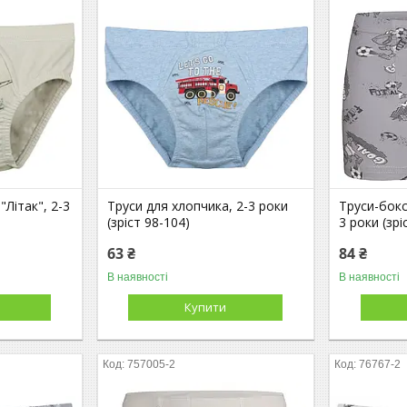
"Літак", 2-3
Труси для хлопчика, 2-3 роки
Труси-бокс
(зріст 98-104)
3 роки (зрі
63 ₴
84 ₴
В наявності
В наявності
Купити
757005-2
76767-2