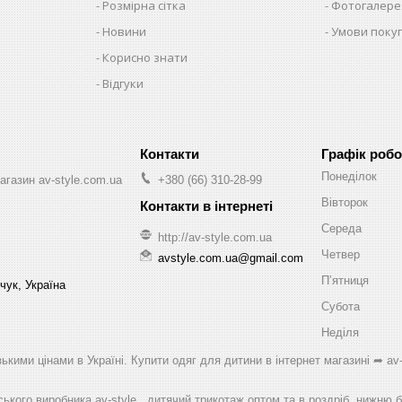
Розмірна сітка
Фотогалере
Новини
Умови поку
Корисно знати
Відгуки
Графік робо
Понеділок
агазин av-style.com.ua
+380 (66) 310-28-99
Вівторок
Середа
http://av-style.com.ua
Четвер
avstyle.com.ua@gmail.com
Пʼятниця
чук, Україна
Субота
Неділя
ькими цінами в Україні. Купити одяг для дитини в інтернет магазині ➦ av-
ського виробника av-style , дитячий трикотаж оптом та в роздріб, нижню 