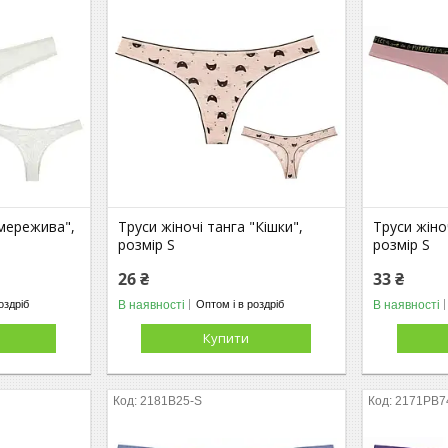
 мережива",
Труси жіночі танга "Кішки",
Труси жіноч
розмір S
розмір S
26 ₴
33 ₴
В наявності
В наявності
оздріб
Оптом і в роздріб
Купити
2181B25-S
2171PB7