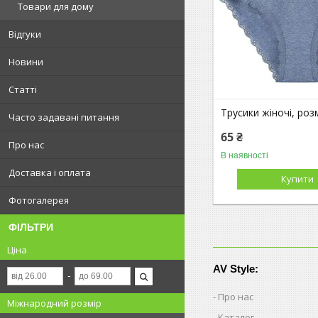
Товари для дому
Відгуки
Новини
Статті
Трусики жіночі, роз
Часто задавані питання
65 ₴
Про нас
В наявності
Доставка і оплата
Купити
Фотогалерея
ФІЛЬТРИ
Ціна
AV Style:
Про нас
Міжнародний розмір
Каталог