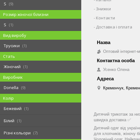
S
9
Знижки
Розмір жіночої білизни
Контакти
S
1
Доставка і оплата
Вид виробу
Трусики
1
Оптовий інтернет-м
Стать
Жіночий
1
Усенко Олена
Виробник
Donella
9
Кременчук, Кремен
Колір
Бежевий
1
Дитячий трикотаж за низ
швидка доставка ✅
Білий
1
Дитячий одяг від україн
Різні кольори
7
для хлопчиків, жіночу бі
Чоловічий одяг. Найкращ