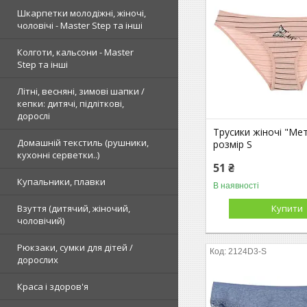
Шкарпетки молодіжні, жіночі,
чоловічі - Master Step та інші
Колготи, кальсони - Master
Step та інші
Літні, весняні, зимові шапки /
кепки: дитячі, підліткові,
дорослі
Трусики жіночі "Ме
Домашній текстиль (рушники,
розмір S
кухонні серветки..)
51 ₴
Купальники, плавки
В наявності
Взуття (дитячий, жіночий,
Купити
чоловічий)
Рюкзаки, сумки для дітей /
2124D3-S
дорослих
Краса і здоров'я