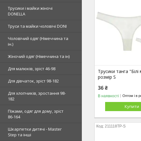
Трусики і майки жіночі
DONELLA
Труси та майки чоловічі DONI
Чоловічий одяг (Німеччина та
ін.)
Жіночий одяг (Німеччина та ін)
Для малюків, зріст 46-98
Трусики танга "Білі
розмір S
Для дівчаток, зріст 98-182
36 ₴
Для хлопчиків, зростання 98-
В наявності
Оптом і в р
182
Купити
Піжами, одяг для дому, зріст
86-164
211118TP-S
Шкарпетки дитячі - Master
Step та інші