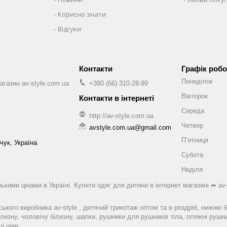
Корисно знати
Відгуки
Графік робо
Понеділок
агазин av-style.com.ua
+380 (66) 310-28-99
Вівторок
Середа
http://av-style.com.ua
Четвер
avstyle.com.ua@gmail.com
Пʼятниця
чук, Україна
Субота
Неділя
ькими цінами в Україні. Купити одяг для дитини в інтернет магазині ➦ av-
ського виробника av-style , дитячий трикотаж оптом та в роздріб, нижню 
лизну, чоловічу білизну, шапки, рушники для рушників тіла, пляжні рушник
і ціни