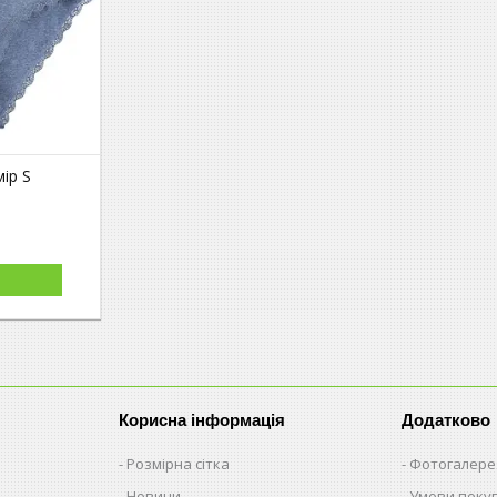
мір S
Корисна інформація
Додатково
Розмірна сітка
Фотогалере
Новини
Умови поку