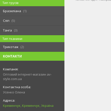
Тип трусів
Бразиліана
1
Сліп
5
Танга
3
Тип тканини
Трикотаж
2
КОНТАКТИ
Оптовий інтернет-магазин av-
style.com.ua
Усенко Олена
Кременчук, Кременчук, Україна