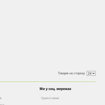
Ми у соц. мережах
я
Трикотажик
пки