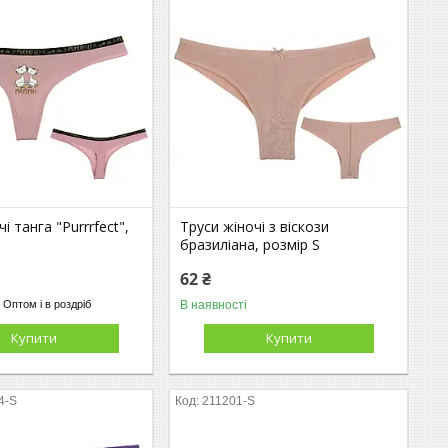
і танга "Purrrfect",
Труси жіночі з віскози
бразиліана, розмір S
62 ₴
В наявності
Оптом і в роздріб
Купити
Купити
4-S
211201-S