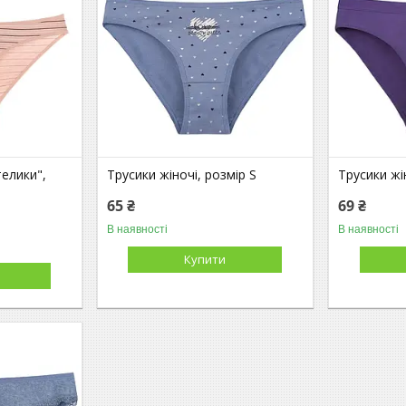
телики",
Трусики жіночі, розмір S
Трусики жі
65 ₴
69 ₴
В наявності
В наявності
Купити