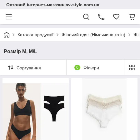
Оптовий інтернет-магазин av-style.com.ua
Католог продукції
Жіночий одяг (Німеччина та ін)
Жі
Розмір М, M/L
Сортування
0
Фільтри