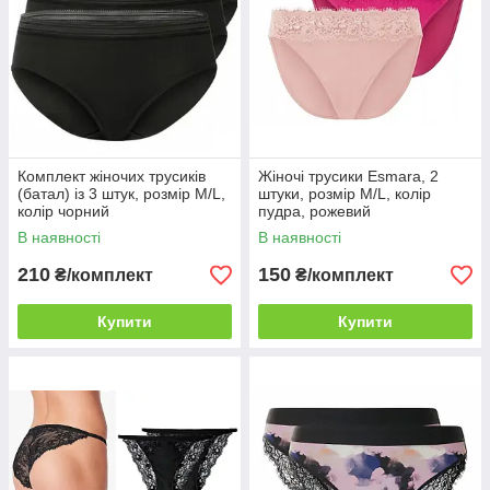
Комплект жіночих трусиків
Жіночі трусики Esmara, 2
(батал) із 3 штук, розмір M/L,
штуки, розмір M/L, колір
колір чорний
пудра, рожевий
В наявності
В наявності
210
150
₴/комплект
₴/комплект
Купити
Купити