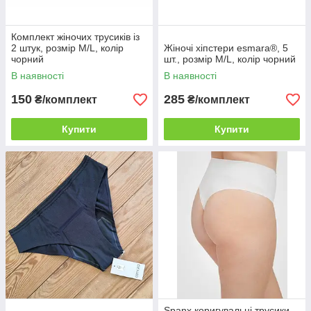
Комплект жіночих трусиків із
2 штук, розмір M/L, колір
Жіночі хіпстери esmara®, 5
чорний
шт., розмір M/L, колір чорний
В наявності
В наявності
150
285
₴/комплект
₴/комплект
Купити
Купити
Spanx коригувальні трусики