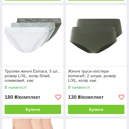
Трусики жіночі Esmara, 3 шт.,
Жіночі труси-хіпстери
розмір L/XL, колір білий,
esmara®, 2 штуки, розмір
оливковий, хакі
L/XL, колір хакі
В наявності
В наявності
180
130
₴/комплект
₴/комплект
Купити
Купити