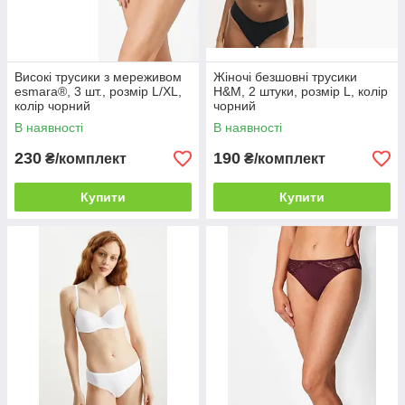
Високі трусики з мереживом
Жіночі безшовні трусики
esmara®, 3 шт., розмір L/XL,
H&M, 2 штуки, розмір L, колір
колір чорний
чорний
В наявності
В наявності
230
190
₴/комплект
₴/комплект
Купити
Купити