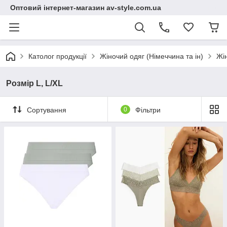
Оптовий інтернет-магазин av-style.com.ua
Католог продукції
Жіночий одяг (Німеччина та ін)
Жі
Розмір L, L/XL
Сортування
0
Фільтри