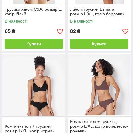
Трусики жіночі C&A, розмір L,
Жіночі трусики Esmara,
колір білий
розмір L/XL, колір бордовий
В наявності
В наявності
65
82
₴
₴
Купити
Купити
Комплект топ + трусики,
Комплект топ + трусики,
розмір L/XL, колір попелясто-
розмір L/XL, колір чорний
рожевий