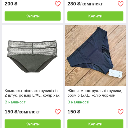
200
280
₴
₴/комплект
Купити
Купити
Комплект жіночих трусиків із
Жіночі менструальні трусики,
2 штук, розмір L/XL, колір хакі
розмір L/XL, колір чорний
В наявності
В наявності
150
150
₴/комплект
₴
Купити
Купити