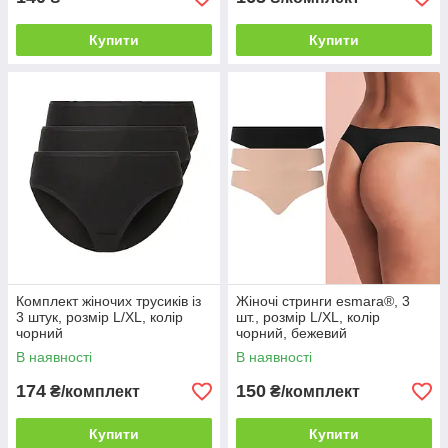
Купити
Купити
Комплект жіночих трусиків із
Жіночі стринги esmara®, 3
3 штук, розмір L/XL, колір
шт., розмір L/XL, колір
чорний
чорний, бежевий
В наявності
В наявності
174
150
₴/комплект
₴/комплект
Купити
Купити