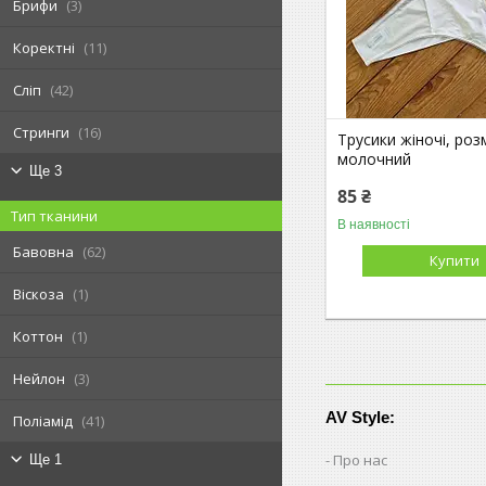
Брифи
3
Коректні
11
Сліп
42
Стринги
16
Трусики жіночі, розм
молочний
Ще 3
85 ₴
Тип тканини
В наявності
Бавовна
62
Купити
Віскоза
1
Коттон
1
Нейлон
3
AV Style:
Поліамід
41
Про нас
Ще 1