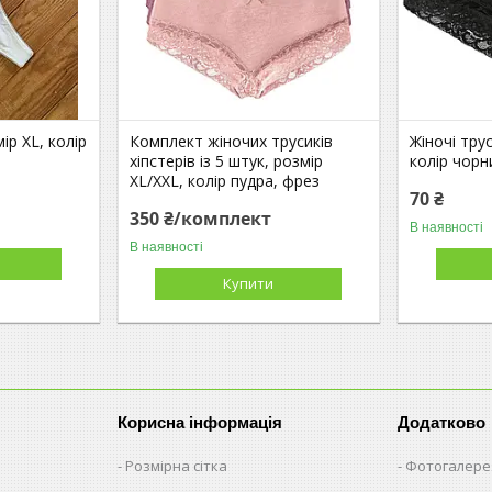
ір XL, колір
Комплект жіночих трусиків
Жіночі тру
хіпстерів із 5 штук, розмір
колір чорн
XL/XXL, колір пудра, фрез
70 ₴
350 ₴/комплект
В наявності
В наявності
Купити
Корисна інформація
Додатково
Розмірна сітка
Фотогалере