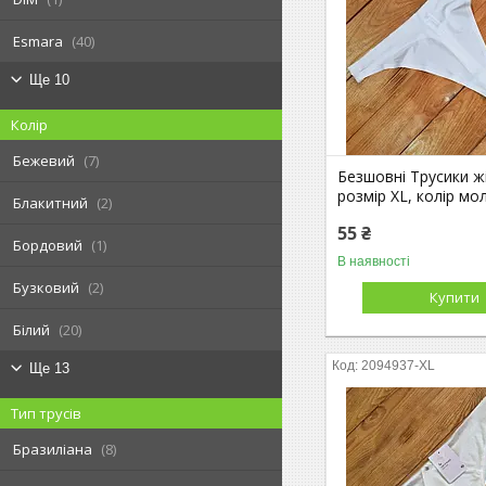
Esmara
40
Ще 10
Колір
Бежевий
7
Безшовні Трусики жі
розмір XL, колір мо
Блакитний
2
55 ₴
Бордовий
1
В наявності
Бузковий
2
Купити
Білий
20
2094937-XL
Ще 13
Тип трусів
Бразиліана
8