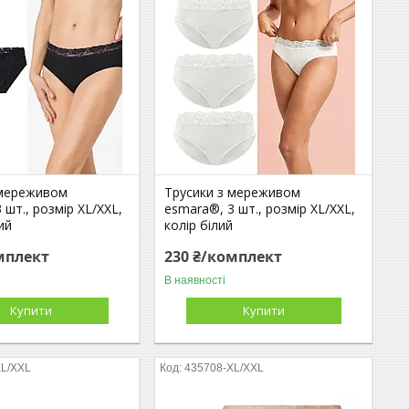
 мереживом
Трусики з мереживом
 шт., розмір XL/XXL,
esmara®, 3 шт., розмір XL/XXL,
ий
колір білий
мплект
230 ₴/комплект
В наявності
Купити
Купити
XL/XXL
435708-XL/XXL