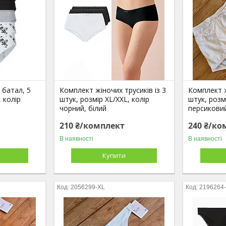
 батал, 5
Комплект жіночих трусиків із 3
Комплект ж
, колір
штук, розмір XL/XXL, колір
штук, розм
чорний, білий
персикови
210 ₴/комплект
240 ₴/ко
В наявності
В наявності
Купити
2056299-XL
2196264