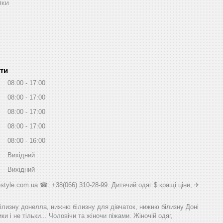
пки
ти
08:00
17:00
08:00
17:00
08:00
17:00
08:00
17:00
08:00
16:00
Вихідний
Вихідний
style.com.ua ☎: +38(066) 310-28-99. Дитячий одяг $ кращі ціни, ✈
білизну донелла, нижню білизну для дівчаток, нижню білизну Доні
и і не тільки... Чоловічи та жіночи піжами. Жіночій одяг,