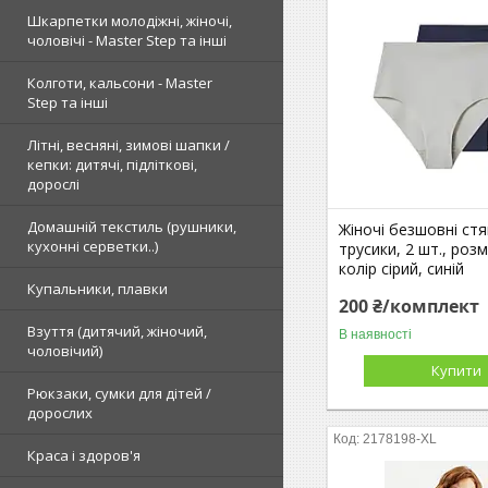
Шкарпетки молодіжні, жіночі,
чоловічі - Master Step та інші
Колготи, кальсони - Master
Step та інші
Літні, весняні, зимові шапки /
кепки: дитячі, підліткові,
дорослі
Домашній текстиль (рушники,
Жіночі безшовні стя
кухонні серветки..)
трусики, 2 шт., розм
колір сірий, синій
Купальники, плавки
200 ₴/комплект
Взуття (дитячий, жіночий,
В наявності
чоловічий)
Купити
Рюкзаки, сумки для дітей /
дорослих
2178198-XL
Краса і здоров'я