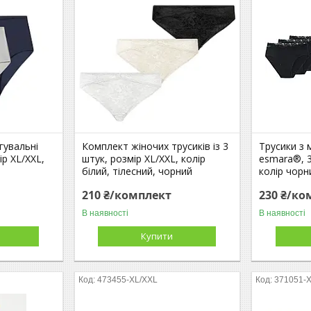
гувальні
Комплект жіночих трусиків із 3
Трусики з
ір XL/XXL,
штук, розмір XL/XXL, колір
esmara®, 3
білий, тілесний, чорний
колір чорн
210 ₴/комплект
230 ₴/ко
В наявності
В наявності
Купити
473455-XL/XXL
371051-