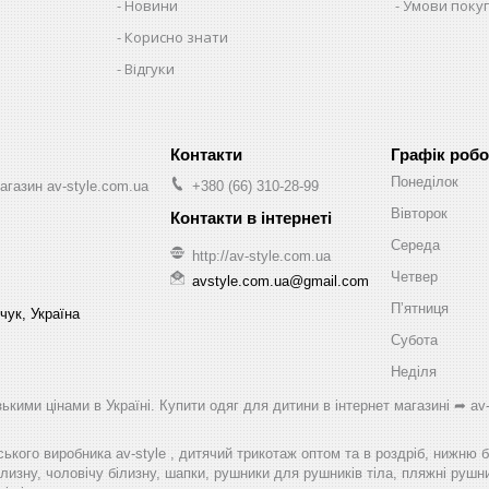
Новини
Умови поку
Корисно знати
Відгуки
Графік робо
Понеділок
агазин av-style.com.ua
+380 (66) 310-28-99
Вівторок
Середа
http://av-style.com.ua
Четвер
avstyle.com.ua@gmail.com
Пʼятниця
чук, Україна
Субота
Неділя
ькими цінами в Україні. Купити одяг для дитини в інтернет магазині ➦ av-
ського виробника av-style , дитячий трикотаж оптом та в роздріб, нижню 
лизну, чоловічу білизну, шапки, рушники для рушників тіла, пляжні рушник