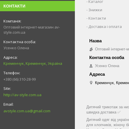
Каталог
КОНТАКТИ
Знижки
Контакти
Доставка і оплата
Оптовий інтернет-магазин av-
style.com.ua
Усенко Олена
Оптовий інтернет-м
Кременчук, Кременчук, Україна
Усенко Олена
+380 (66) 310-28-99
Кременчук, Кремен
http://av-style.com.ua
Дитячий трикотаж за низ
avstyle.com.ua@gmail.com
швидка доставка ✅
Дитячий одяг від україн
для хлопчиків, жіночу бі