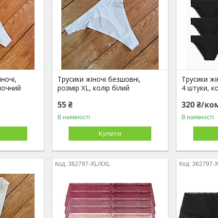
ночі,
Трусики жіночі безшовні,
Трусики жі
лочний
розмір XL, колір білий
4 штуки, к
55 ₴
320 ₴/ко
В наявності
В наявності
Купити
362797-XL/XXL
362797-