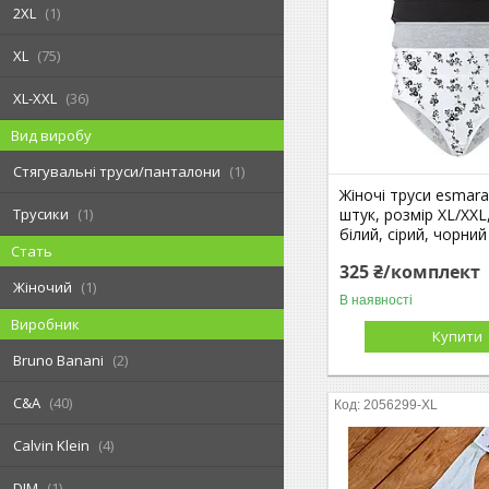
2XL
1
XL
75
XL-XXL
36
Вид виробу
Стягувальні труси/панталони
1
Жіночі труси esmara
Трусики
1
штук, розмір XL/XXL
білий, сірий, чорний
Стать
325 ₴/комплект
Жіночий
1
В наявності
Виробник
Купити
Bruno Banani
2
C&A
40
2056299-XL
Calvin Klein
4
DIM
1