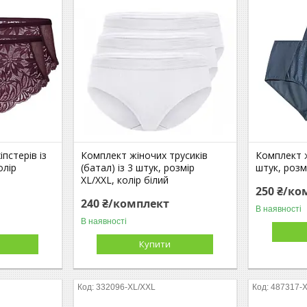
пстерів із
Комплект жіночих трусиків
Комплект ж
олір
(батал) із 3 штук, розмір
штук, розмі
XL/XXL, колір білий
250 ₴/ко
240 ₴/комплект
В наявності
В наявності
Купити
332096-XL/XXL
487317-