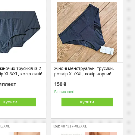
іночих трусиків із 2
Жіночі менструальні трусики,
р XL/XXL, колір синій
розмір XL/XXL, колір чорний
мплект
150 ₴
В наявності
Купити
Купити
XL/XXL
487317-XL/XXL