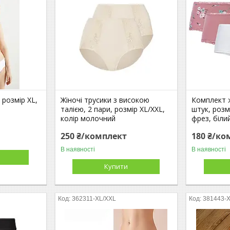
 розмір XL,
Жіночі трусики з високою
Комплект ж
талією, 2 пари, розмір XL/XXL,
штук, розм
колір молочний
фрез, біли
250 ₴/комплект
180 ₴/ко
В наявності
В наявності
Купити
362311-XL/XXL
381443-