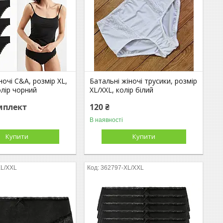
ночі C&A, розмір XL,
Батальні жіночі трусики, розмір
олір чорний
XL/XXL, колір білий
мплект
120 ₴
В наявності
Купити
Купити
XL/XXL
362797-XL/XXL