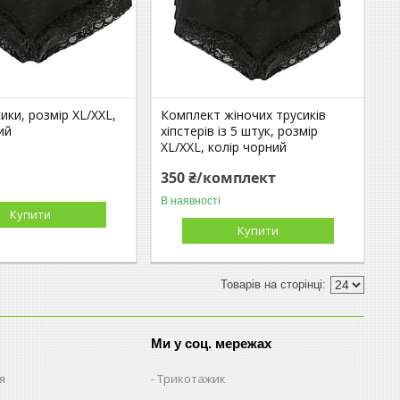
сики, розмір XL/XXL,
Комплект жіночих трусиків
ий
хіпстерів із 5 штук, розмір
XL/XXL, колір чорний
350 ₴/комплект
В наявності
Купити
Купити
Ми у соц. мережах
я
Трикотажик