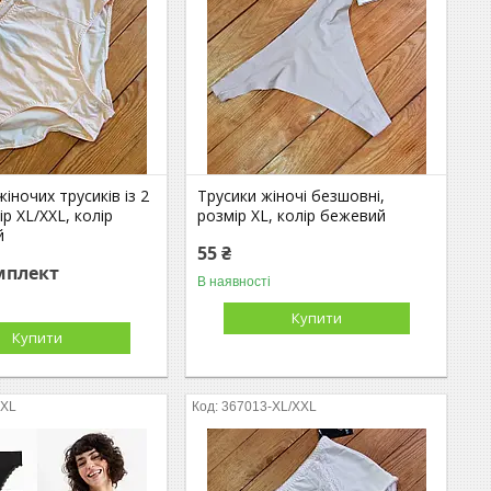
іночих трусиків із 2
Трусики жіночі безшовні,
ір XL/XXL, колір
розмір XL, колір бежевий
й
55 ₴
мплект
В наявності
Купити
Купити
-XL
367013-XL/XXL