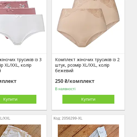
іночих трусиків із 3
Комплект жіночих трусиків із 2
ір XL/XXL, колір
штук, розмір XL/XXL, колір
й
бежевий
мплект
250 ₴/комплект
В наявності
Купити
Купити
XL/XXL
2056299-XL