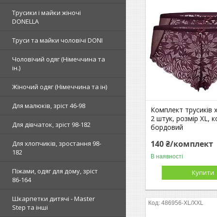
Трусики і майки жіночі
DONELLA
Труси та майки чоловічі DONI
Чоловічий одяг (Німеччина та
ін.)
Жіночий одяг (Німеччина та ін)
Для малюків, зріст 46-98
Комплект трусиків хі
2 штук, розмір XL, к
Для дівчаток, зріст 98-182
бордовий
140 ₴/комплект
Для хлопчиків, зростання 98-
182
В наявності
Піжами, одяг для дому, зріст
Купити
86-164
Шкарпетки дитячі - Master
486956-XL/XXL
Step та інші