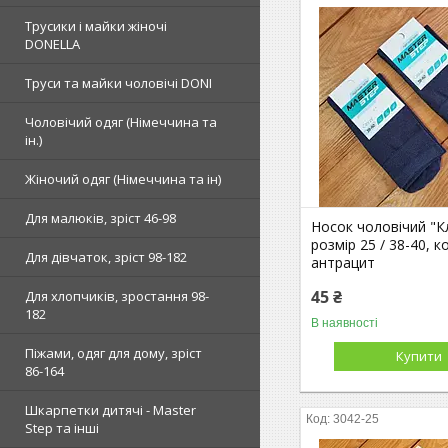
Трусики і майки жіночі
DONELLA
Труси та майки чоловічі DONI
Чоловічий одяг (Німеччина та
ін.)
Жіночий одяг (Німеччина та ін)
Для малюків, зріст 46-98
Носок чоловічий "К
розмір 25 / 38-40, к
Для дівчаток, зріст 98-182
антрацит
45 ₴
Для хлопчиків, зростання 98-
182
В наявності
Піжами, одяг для дому, зріст
Купити
86-164
Шкарпетки дитячі - Master
3042-25
Step та інші