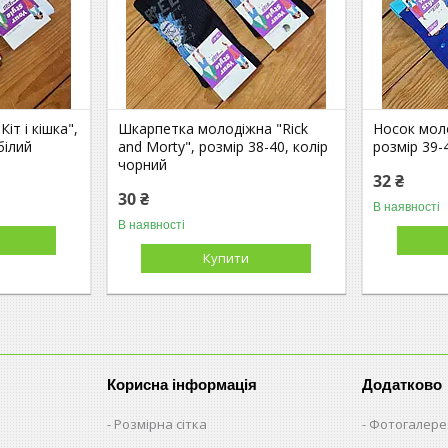
іт і кішка",
Шкарпетка молодіжна "Rick
Носок мол
білий
and Morty", розмір 38-40, колір
розмір 39-4
чорний
32 ₴
30 ₴
В наявності
В наявності
Купити
Корисна інформація
Додатково
Розмірна сітка
Фотогалере