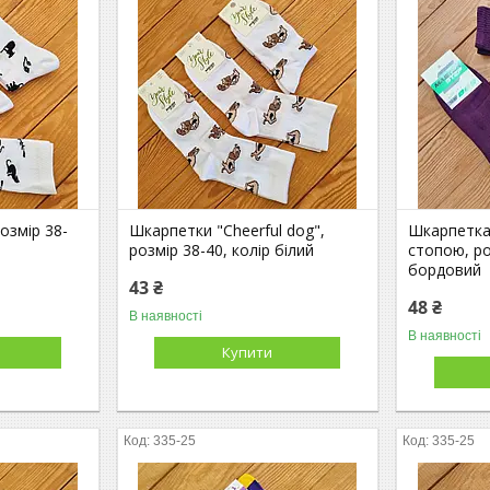
озмір 38-
Шкарпетки "Cheerful dog",
Шкарпетка
розмір 38-40, колір білий
стопою, ро
бордовий
43 ₴
48 ₴
В наявності
В наявності
Купити
335-25
335-25