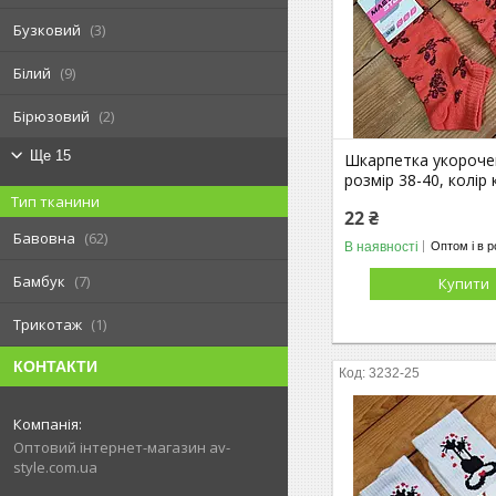
Бузковий
3
Білий
9
Бірюзовий
2
Ще 15
Шкарпетка укорочен
розмір 38-40, колір
Тип тканини
22 ₴
Бавовна
62
В наявності
Оптом і в р
Бамбук
7
Купити
Трикотаж
1
КОНТАКТИ
3232-25
Оптовий інтернет-магазин av-
style.com.ua