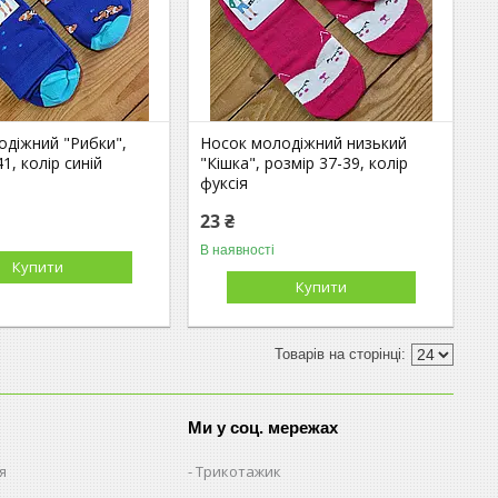
одіжний "Рибки",
Носок молодіжний низький
1, колір синій
"Кішка", розмір 37-39, колір
фуксія
23 ₴
В наявності
Купити
Купити
Ми у соц. мережах
я
Трикотажик