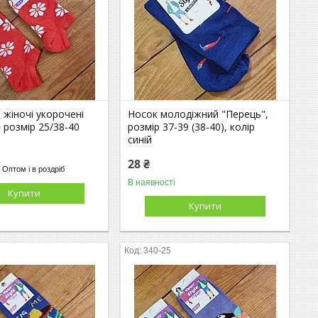
жіночі укорочені
Носок молодіжний "Перець",
 розмір 25/38-40
розмір 37-39 (38-40), колір
синій
28 ₴
Оптом і в роздріб
В наявності
Купити
Купити
340-25