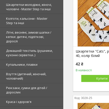
Шкарпетки молодіжні, жіночі,
чоловічі - Master Step та інші
Колготи, кальсони - Master
Step та інші
Літні, весняні, зимові шапки /
кепки: дитячі, підліткові,
дорослі
Домашній текстиль (рушники,
Шкарпетки "Cats", р
кухонні серветки..)
40, колір білий
42 ₴
Купальники, плавки
В наявності
Взуття (дитячий, жіночий,
чоловічий)
Купити
Рюкзаки, сумки для дітей /
дорослих
3028-25
Краса і здоров'я