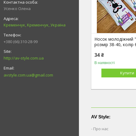
Усенко Олена
Кременчук, Кременчук, Україна
Носок молодіжний "К
+380 (66) 310-28-99
розмір 38-40, колір 
34 ₴
http://av-style.com.ua
В наявності
Купити
avstyle.com.ua@gmail.com
AV Style:
Про нас