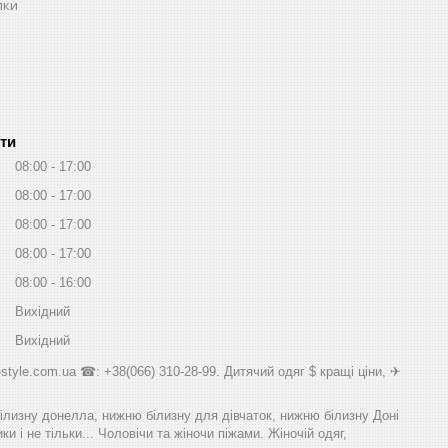
пки
ти
08:00
17:00
08:00
17:00
08:00
17:00
08:00
17:00
08:00
16:00
Вихідний
Вихідний
style.com.ua ☎: +38(066) 310-28-99. Дитячий одяг $ кращі ціни, ✈
білизну донелла, нижню білизну для дівчаток, нижню білизну Доні
и і не тільки... Чоловічи та жіночи піжами. Жіночій одяг,