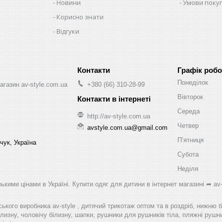
Новини
Умови поку
Корисно знати
Відгуки
Графік робо
Понеділок
агазин av-style.com.ua
+380 (66) 310-28-99
Вівторок
Середа
http://av-style.com.ua
Четвер
avstyle.com.ua@gmail.com
Пʼятниця
чук, Україна
Субота
Неділя
ькими цінами в Україні. Купити одяг для дитини в інтернет магазині ➦ av-
ського виробника av-style , дитячий трикотаж оптом та в роздріб, нижню 
лизну, чоловічу білизну, шапки, рушники для рушників тіла, пляжні рушник