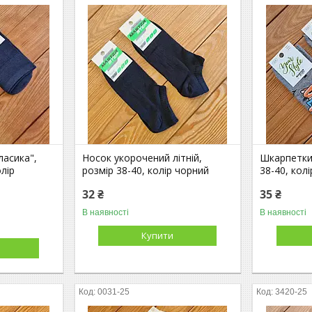
ласика",
Носок укорочений літній,
Шкарпетки 
олір
розмір 38-40, колір чорний
38-40, колі
32 ₴
35 ₴
В наявності
В наявності
Купити
0031-25
3420-25