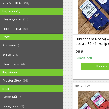
25 / M / 38-40
94
Вид виробу
Підслідники
13
Шкарпетки
81
Стать
Шкарпетка молодіж
розмір 39-41, колір 
Жіночий
5
28 ₴
Унісекс
3
В наявності
Чоловічий
4
Купити
Виробник
Master Step
93
201-25
Колір
Бежевий
5
Бордовий
2