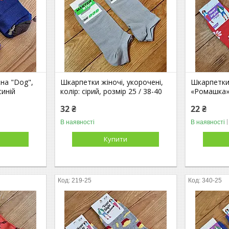
на "Dog",
Шкарпетки жіночі, укорочені,
Шкарпетки 
синій
колір: сірий, розмір 25 / 38-40
«Ромашка»
32 ₴
22 ₴
В наявності
В наявності
Купити
219-25
340-25