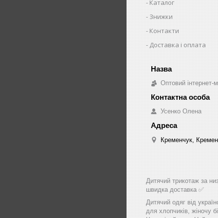
Каталог
Знижки
Контакти
Доставка і оплата
Оптовий інтернет-м
Усенко Олена
Кременчук, Кремен
Дитячий трикотаж за низ
швидка доставка ✅
Дитячий одяг від україн
для хлопчиків, жіночу бі