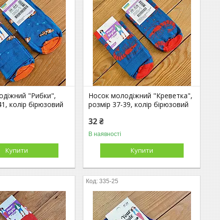
одіжний "Рибки",
Носок молодіжний "Креветка",
41, колір бірюзовий
розмір 37-39, колір бірюзовий
32 ₴
В наявності
Купити
Купити
335-25