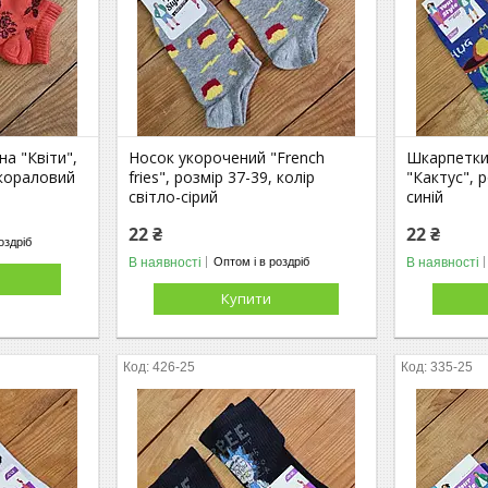
а "Квіти",
Носок укорочений "French
Шкарпетки 
 кораловий
fries", розмір 37-39, колір
"Кактус", р
світло-сірий
синій
22 ₴
22 ₴
оздріб
В наявності
В наявності
Оптом і в роздріб
Купити
426-25
335-25