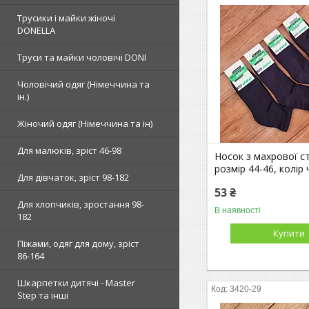
Трусики і майки жіночі
DONELLA
Труси та майки чоловічі DONI
Чоловічий одяг (Німеччина та
ін.)
Жіночий одяг (Німеччина та ін)
Для малюків, зріст 46-98
Носок з махрової с
розмір 44-46, колір
Для дівчаток, зріст 98-182
53 ₴
Для хлопчиків, зростання 98-
В наявності
182
Купити
Піжами, одяг для дому, зріст
86-164
Шкарпетки дитячі - Master
3420-29
Step та інші