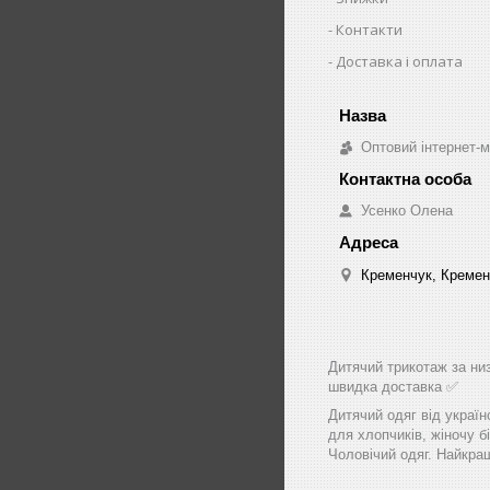
Контакти
Доставка і оплата
Оптовий інтернет-м
Усенко Олена
Кременчук, Кремен
Дитячий трикотаж за низ
швидка доставка ✅
Дитячий одяг від україн
для хлопчиків, жіночу бі
Чоловічий одяг. Найкращ