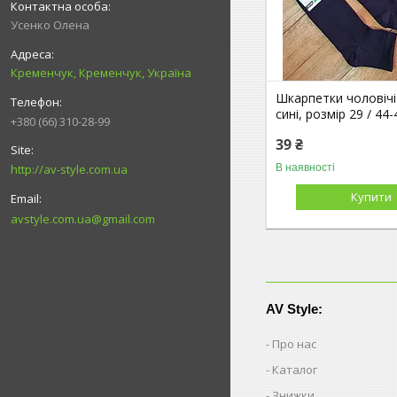
Усенко Олена
Кременчук, Кременчук, Україна
Шкарпетки чоловічі
сині, розмір 29 / 44-
+380 (66) 310-28-99
39 ₴
В наявності
http://av-style.com.ua
Купити
avstyle.com.ua@gmail.com
AV Style:
Про нас
Каталог
Знижки