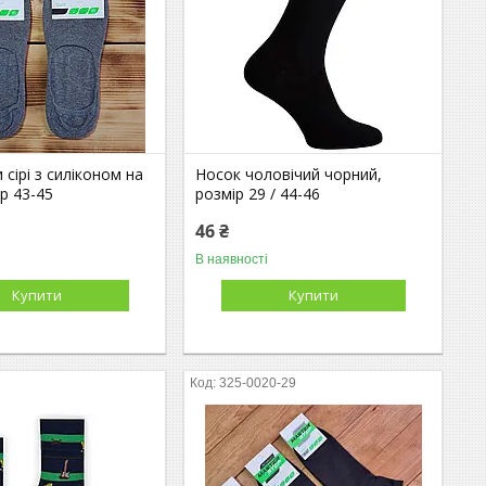
 сірі з силіконом на
Носок чоловічий чорний,
ір 43-45
розмір 29 / 44-46
46 ₴
В наявності
Купити
Купити
325-0020-29