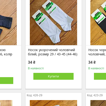
вою
Носок укорочений чоловічий
Носок чор
6, колір
білий, розмір 29 / 43-45 (44-46)
чоловічий,
34 ₴
34 ₴
В наявності
В наявності
Купити
426-29
423-29