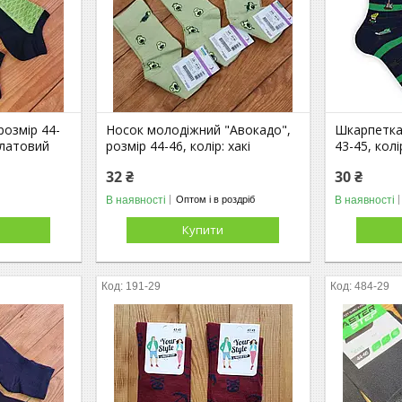
розмір 44-
Носок молодіжний "Авокадо",
Шкарпетка
алатовий
розмір 44-46, колір: хакі
43-45, колі
32 ₴
30 ₴
В наявності
В наявності
Оптом і в роздріб
Купити
191-29
484-29