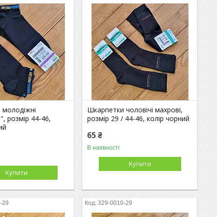
 молодіжні
Шкарпетки чоловічі махрові,
", розмір 44-46,
розмір 29 / 44-46, колір чорний
ий
65 ₴
В наявності
Купити
Купити
-29
329-0010-29