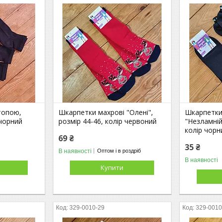
топою,
Шкарпетки махрові "Олені",
Шкарпетки
 чорний
розмір 44-46, колір червоний
"Незламній
колір чорн
69 ₴
35 ₴
В наявності
Оптом і в роздріб
В наявності
Купити
329-0010-29
329-0010