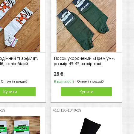
одіжний "Гарфілд",
Носок укорочений «Преміум»,
6, колір білий
розмір 43-45, колір хакі
28 ₴
В наявності
Оптом і в роздріб
Оптом і в роздріб
Купити
Купити
-29
110-1040-29