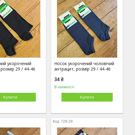
ний укорочений
Носок укорочений чоловічий
 розмір 29 / 44-46
антрацит, розмір 29 / 44-46
34 ₴
В наявності
Купити
Купити
729-29