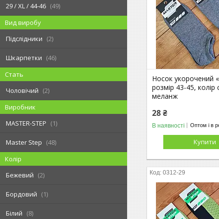
29 / XL / 44-46
49
Вид виробу
Підслідники
2
Шкарпетки
46
Стать
Носок укорочений «
розмір 43-45, колір 
Чоловічий
2
меланж
Виробник
28 ₴
MASTER-STEP
1
В наявності
Оптом і в р
Купити
Master Step
48
Колір
0312-29
Бежевий
2
Бордовий
1
Білий
8