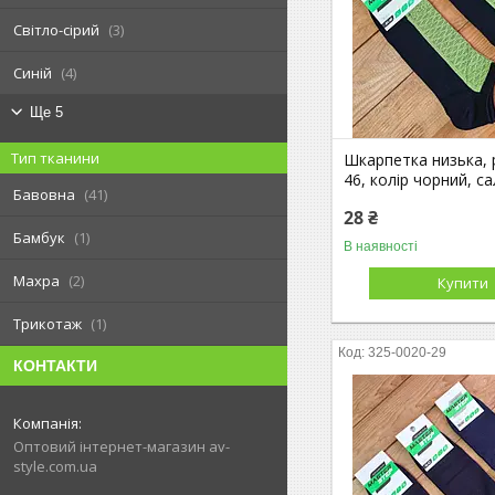
Світло-сірий
3
Синій
4
Ще 5
Тип тканини
Шкарпетка низька, 
46, колір чорний, с
Бавовна
41
28 ₴
Бамбук
1
В наявності
Махра
2
Купити
Трикотаж
1
325-0020-29
КОНТАКТИ
Оптовий інтернет-магазин av-
style.com.ua