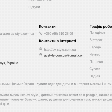
Відгуки
Графік робо
Понеділок
агазин av-style.com.ua
+380 (66) 310-28-99
Вівторок
Середа
http://av-style.com.ua
Четвер
avstyle.com.ua@gmail.com
Пʼятниця
чук, Україна
Субота
Неділя
ькими цінами в Україні. Купити одяг для дитини в інтернет магазині ➦ av-
ського виробника av-style , дитячий трикотаж оптом та в роздріб, нижню 
лизну, чоловічу білизну, шапки, рушники для рушників тіла, пляжні рушник
і ціни