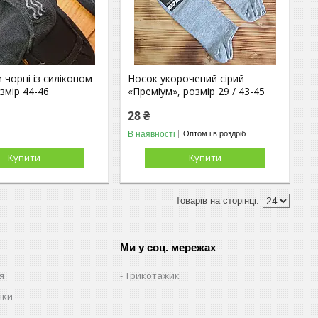
и чорні із силіконом
Носок укорочений сірий
озмір 44-46
«Преміум», розмір 29 / 43-45
28 ₴
В наявності
Оптом і в роздріб
Купити
Купити
Ми у соц. мережах
я
Трикотажик
пки