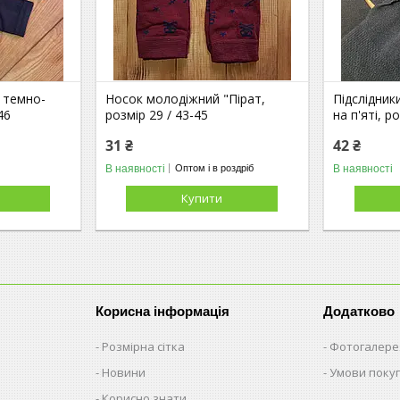
 темно-
Носок молодіжний "Пірат,
Підслідник
46
розмір 29 / 43-45
на п'яті, р
31 ₴
42 ₴
В наявності
В наявності
Оптом і в роздріб
Купити
Корисна інформація
Додатково
Розмірна сітка
Фотогалере
Новини
Умови поку
Корисно знати