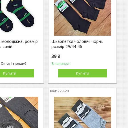
 молодіжна, розмір
Шкарпетки чоловічі чорні,
р синій
розмір 29/44-46
39 ₴
В наявності
Оптом і в роздріб
Купити
Купити
729-29