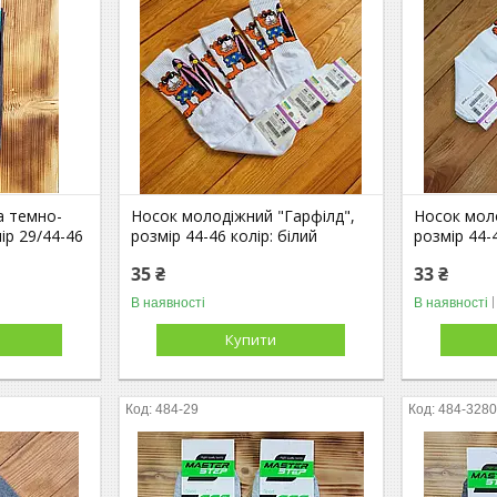
а темно-
Носок молодіжний "Гарфілд",
Носок мол
ір 29/44-46
розмір 44-46 колір: білий
розмір 44-4
35 ₴
33 ₴
В наявності
В наявності
Купити
484-29
484-3280