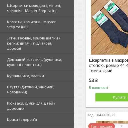
Шкарпетки молодіжні, жіночі,
чоловічі - Master Step та інші
Колготи, кальсони - Master
Step та інші
Літні, весняні, зимові шапки /
кепки: дитячі, підліткові,
дорослі
Домашній текстиль (рушники,
Шкарпетка з махро
кухонні серветки..)
стопою, розмір 44-4
темно-сірий
Купальники, плавки
53 ₴
Взуття (дитячий, жіночий,
В наявності
чоловічий)
Купити
Рюкзаки, сумки для дітей /
дорослих
104-0030-29
Краса і здоров'я
Топ продаж