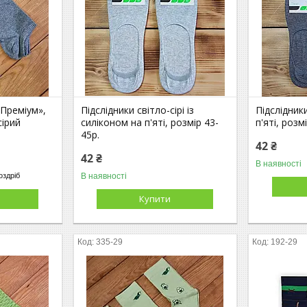
Преміум»,
Підслідники світло-сірі із
Підслідники
сірий
силіконом на п'яті, розмір 43-
п'яті, розм
45р.
42 ₴
42 ₴
В наявності
В наявності
оздріб
Купити
335-29
192-29