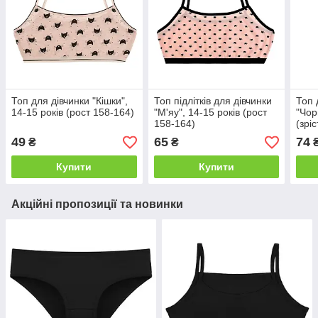
Топ для дівчинки "Кішки",
Топ підлітків для дівчинки
Топ 
14-15 років (рост 158-164)
"М'яу", 14-15 років (рост
"Чор
158-164)
(зрі
49
65
74
₴
₴
Купити
Купити
Акційні пропозиції та новинки