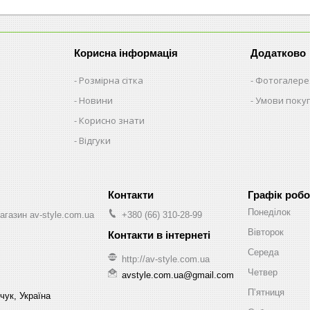
Корисна інформація
Додатково
Розмірна сітка
Фотогалере
Новини
Умови поку
Корисно знати
Відгуки
Графік робо
Понеділок
агазин av-style.com.ua
+380 (66) 310-28-99
Вівторок
Середа
http://av-style.com.ua
Четвер
avstyle.com.ua@gmail.com
Пʼятниця
чук, Україна