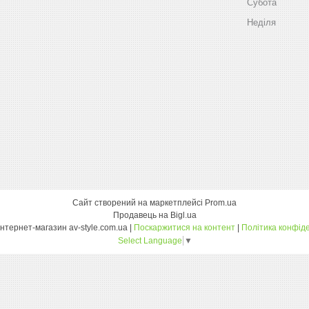
Субота
Неділя
Сайт створений на маркетплейсі
Prom.ua
Продавець на Bigl.ua
Оптовий інтернет-магазин av-style.com.ua |
Поскаржитися на контент
|
Політика конфіде
Select Language
▼