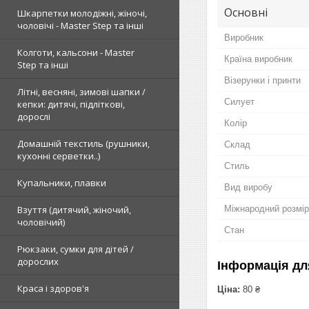
Основні
Шкарпетки молодіжні, жіночі,
чоловічі - Master Step та інші
Виробник
Колготи, кальсони - Master
Країна виробник
Step та інші
Візерунки і принти
Літні, весняні, зимові шапки /
Силует
кепки: дитячі, підліткові,
дорослі
Колір
Домашній текстиль (рушники,
Склад
кухонні серветки..)
Стиль
Купальники, плавки
Вид виробу
Взуття (дитячий, жіночий,
Міжнародний розмір
чоловічий)
Стан
Рюкзаки, сумки для дітей /
дорослих
Інформація дл
Краса і здоров'я
Ціна:
80 ₴