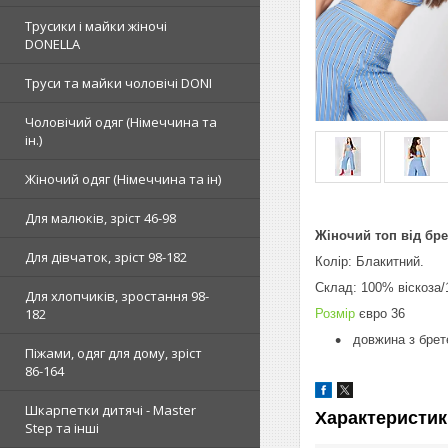
Трусики і майки жіночі
DONELLA
Труси та майки чоловічі DONI
Чоловічий одяг (Німеччина та
ін.)
Жіночий одяг (Німеччина та ін)
Для малюків, зріст 46-98
Жіночий топ від бр
Для дівчаток, зріст 98-182
Колір: Блакитний.
Склад: 100% віскоза/
Для хлопчиків, зростання 98-
182
Розмір
євро 36
довжина з брет
Піжами, одяг для дому, зріст
86-164
Шкарпетки дитячі - Master
Характеристик
Step та інші