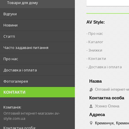
Товари для дому
Відгуки
AV Style:
Новини
Про нас
Статті
Каталог
Часто задавані питання
Знижки
Контакти
Про нас
Доставка і оплата
Доставка і оплата
Фотогалерея
Оптовий інтернет-м
КОНТАКТИ
Усенко Олена
Оптовий інтернет-магазин av-
style.com.ua
Кременчук, Кремен