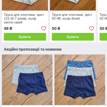
Труси для хлопчика, зріст
Труси для хлопчика, зріст
Трус
122 (6-7 років), колір
92-98, колір білий
92-9
світло-сірий
48
50
50
₴
₴
Купити
Купити
Акційні пропозиції та новинки