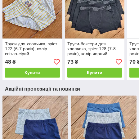
Труси для хлопчика, зріст
Труси-боксери для
Трус
122 (6-7 років), колір
хлопчика, зріст 128 (7-8
хлоп
світло-сірий
років), колір чорний
рокі
48
73
70
₴
₴
Купити
Купити
Акційні пропозиції та новинки