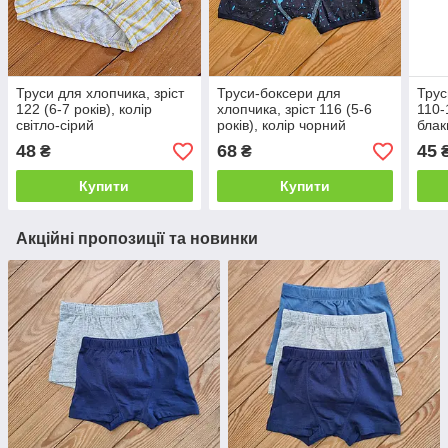
Труси для хлопчика, зріст
Труси-боксери для
Трус
122 (6-7 років), колір
хлопчика, зріст 116 (5-6
110-
світло-сірий
років), колір чорний
блак
48
68
45
₴
₴
Купити
Купити
Акційні пропозиції та новинки