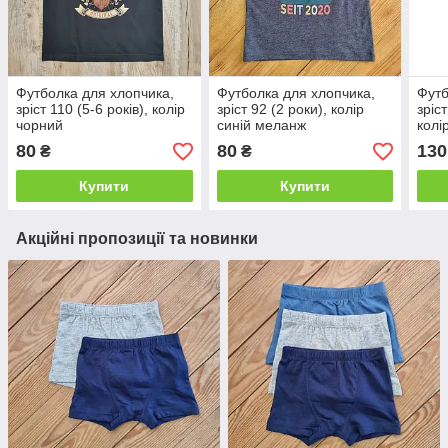
Футболка для хлопчика,
Футболка для хлопчика,
Футб
зріст 110 (5-6 років), колір
зріст 92 (2 роки), колір
зріс
чорний
синій меланж
колі
80
80
130
₴
₴
Купити
Купити
Акційні пропозиції та новинки