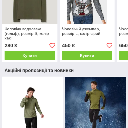
Чоловіча водолазка
Чоловічий джемпер,
Чоло
(гольф), розмір S, колір
розмір L, колір сірий
розм
хакі
280
450
650
₴
₴
Купити
Купити
Акційні пропозиції та новинки