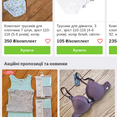
Комплект трусиків для
Трусики для дівчаток, 3
Комп
хлопчика 7 штук, зріст 110-
шт., зріст 110-116 (4-6
хлоп
116 (5-6 років), колір
років), колір білий, світло-
92, 
білий, сірий
сірий
чор
350
105
235
₴/комплект
₴/комплект
Купити
Купити
Акційні пропозиції та новинки
–20%