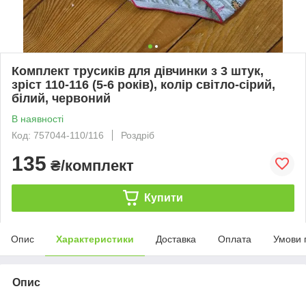
Комплект трусиків для дівчинки з 3 штук,
зріст 110-116 (5-6 років), колір світло-сірий,
білий, червоний
В наявності
Код: 757044-110/116
Роздріб
135
₴/комплект
Купити
Опис
Характеристики
Доставка
Оплата
Умови 
Опис