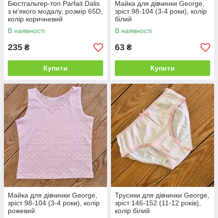
Бюстгальтер-топ Parfait Dalis
Майка для дівчинки George,
з м'якого модалу, розмір 65D,
зріст 98-104 (3-4 роки), колір
колір коричневий
білий
В наявності
В наявності
235
63
₴
₴
Купити
Купити
Майка для дівчинки George,
Трусики для дівчинки George,
зріст 98-104 (3-4 роки), колір
зріст 146-152 (11-12 років),
рожевий
колір білий