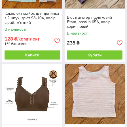
Комплект майок для дівчинки
Бюстгальтер підлітковий
з 2 штук, зріст 98-104, колір
Etam, розмір 65A, колір
сірий, м'ятний
коричневий
В наявності
В наявності
128
₴/комплект
235
₴
160 ₴/комплект
Купити
Купити