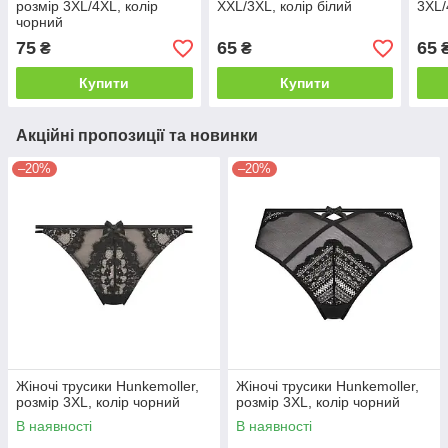
розмір 3XL/4XL, колір
XXL/3XL, колір білий
3XL/
чорний
75
65
65
₴
₴
Купити
Купити
Акційні пропозиції та новинки
–20%
–20%
Жіночі трусики Hunkemoller,
Жіночі трусики Hunkemoller,
розмір 3XL, колір чорний
розмір 3XL, колір чорний
В наявності
В наявності