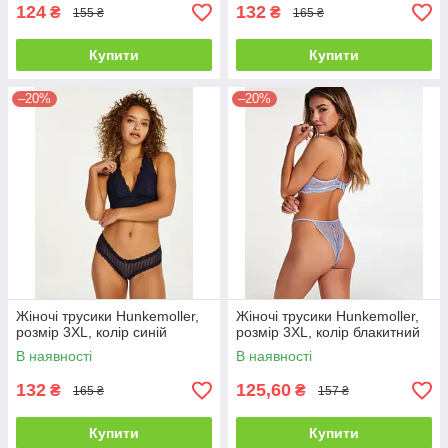
124
132
₴
₴
155 ₴
165 ₴
Купити
Купити
–20%
–20%
Жіночі трусики Hunkemoller,
Жіночі трусики Hunkemoller,
розмір 3XL, колір синій
розмір 3XL, колір блакитний
В наявності
В наявності
132
125,60
₴
₴
165 ₴
157 ₴
Купити
Купити