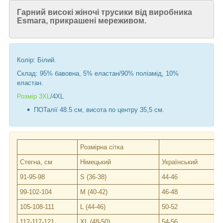
Гарний високі жіночі трусики від виробника
Esmara, прикрашені мереживом.
Колір: Білий.
Склад: 95% бавовна, 5% еластан/90% поліамід, 10%
еластан.
Розмір 3XL
/4XL
ПОТалії 48.5 см, висота по центру 35,5 см.
Розмірна сітка
Стегна, см
Німецький
Український
91-95-98
S (36-38)
44-46
99-102-104
M (40-42)
46-48
105-108-111
L (44-46)
50-52
112-117-121
XL (48-50)
54-56