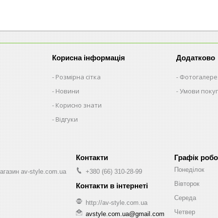
Корисна інформація
Додатково
Розмірна сітка
Фотогалере
Новини
Умови поку
Корисно знати
Відгуки
Графік робо
Понеділок
агазин av-style.com.ua
+380 (66) 310-28-99
Вівторок
Середа
http://av-style.com.ua
Четвер
avstyle.com.ua@gmail.com