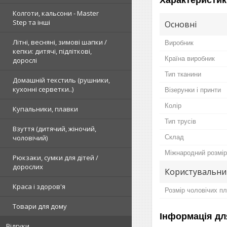
Колготи, кальсони - Master
Step та інші
Основні
Літні, весняні, зимові шапки /
Виробник
кепки: дитячі, підліткові,
Країна виробник
дорослі
Тип тканини
Домашній текстиль (рушники,
кухонні серветки..)
Візерунки і принти
Колір
Купальники, плавки
Тип трусів
Взуття (дитячий, жіночий,
чоловічий)
Склад
Міжнародний розмір
Рюкзаки, сумки для дітей /
дорослих
Користувальни
Краса і здоров'я
Розмір чоловічих п
Товари для дому
Інформація дл
Відгуки