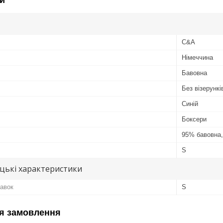
C&A
Німеччина
Бавовна
Без візерунків
Синій
Боксери
95% бавовна,
S
цькі характеристики
лавок
S
я замовлення