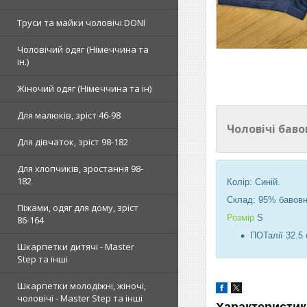
Труси та майки чоловічі DONI
Чоловічий одяг (Німеччина та
ін.)
Жіночий одяг (Німеччина та ін)
Для малюків, зріст 46-98
Чоловічі баво
Для дівчаток, зріст 98-182
Для хлопчиків, зростання 98-
182
Колір: Синій.
Склад:
95
% бавовн
Піжами, одяг для дому, зріст
Розмір
S
86-164
ПОТалії 32.5 
Шкарпетки дитячі - Master
Step та інші
Шкарпетки молодіжні, жіночі,
чоловічі - Master Step та інші
Характеристик