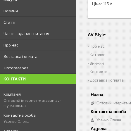
Ціна:
115 ₴
Новини
Статті
Часто задавані питання
AV Style:
Про нас
Про нас
Каталог
Доставка і оплата
Знижки
Фотогалерея
Контакти
КОНТАКТИ
Доставка і оплата
Оптовий інтернет-магазин av-
Оптовий інтернет-м
style.com.ua
Усенко Олена
Усенко Олена