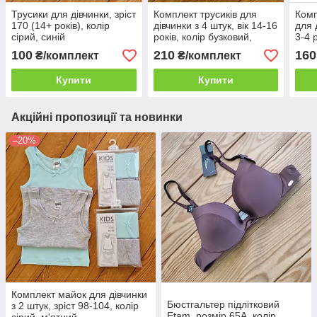
Трусики для дівчинки, зріст
Комплект трусиків для
Комп
170 (14+ років), колір
дівчинки з 4 штук, вік 14-16
для 
сірий, синій
років, колір бузковий,
3-4 
персиковий, бірюзовий
чор
100
210
160
₴/комплект
₴/комплект
Купити
Купити
Акційні пропозиції та новинки
–20%
Комплект майок для дівчинки
Бюстгальтер підлітковий
з 2 штук, зріст 98-104, колір
Etam, розмір 65A, колір