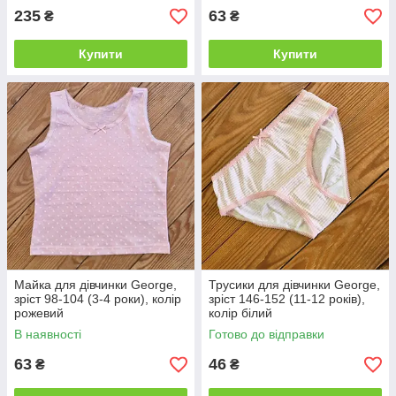
235
63
₴
₴
Купити
Купити
Майка для дівчинки George,
Трусики для дівчинки George,
зріст 98-104 (3-4 роки), колір
зріст 146-152 (11-12 років),
рожевий
колір білий
В наявності
Готово до відправки
63
46
₴
₴