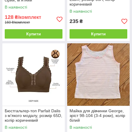
сірий, м'ятний
коричневий
В наявності
В наявності
128
₴/комплект
235
₴
160 ₴/комплект
Купити
Купити
Бюстгальтер-топ Parfait Dalis
Майка для дівчинки George,
з м'якого модалу, розмір 65D,
зріст 98-104 (3-4 роки), колір
колір коричневий
білий
В наявності
В наявності