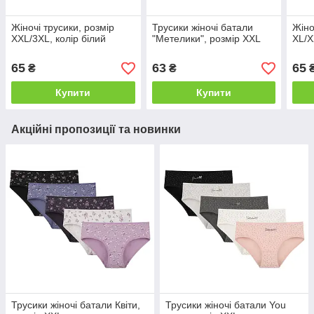
Жіночі трусики, розмір
Трусики жіночі батали
Жіно
XXL/3XL, колір білий
"Метелики", розмір XXL
XL/X
65
63
65
₴
₴
Купити
Купити
Акційні пропозиції та новинки
Трусики жіночі батали Квіти,
Трусики жіночі батали You