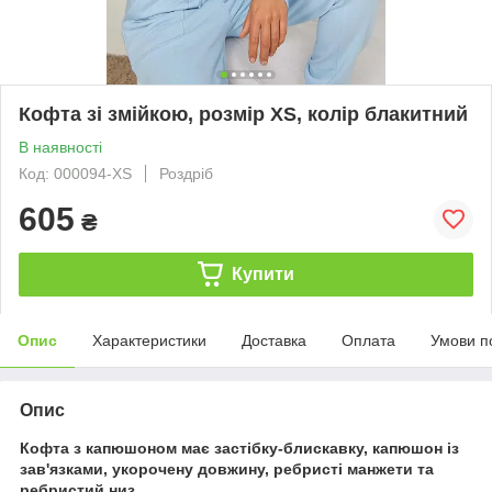
Кофта зі змійкою, розмір XS, колір блакитний
В наявності
Код: 000094-XS
Роздріб
605
₴
Купити
Опис
Характеристики
Доставка
Оплата
Умови п
Опис
Кофта з капюшоном має застібку-блискавку, капюшон із
зав'язками, укорочену довжину, ребристі манжети та
ребристий низ.