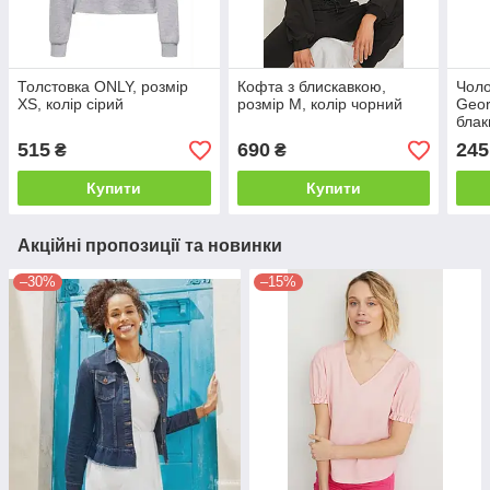
Толстовка ONLY, розмір
Кофта з блискавкою,
Чоло
XS, колір сірий
розмір M, колір чорний
Geor
блак
515
690
245
₴
₴
Купити
Купити
Акційні пропозиції та новинки
–30%
–15%