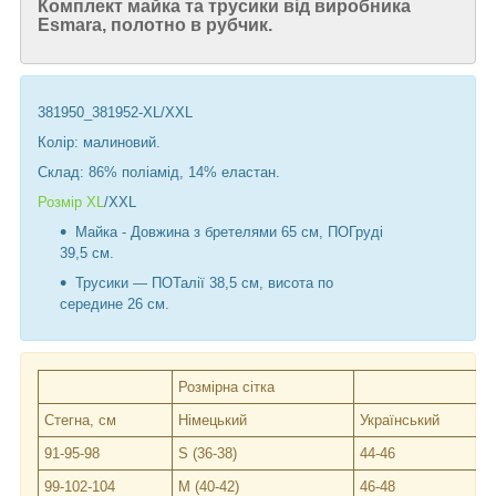
Комплект майка та трусики від виробника
Esmara, полотно в рубчик.
381950_381952-XL/XXL
Колір: малиновий.
Склад: 86% поліамід, 14% еластан.
Розмір XL
/XXL
Майка - Довжина з бретелями 65 см, ПОГруді
39,5 см.
Трусики — ПОТалії 38,5 см, висота по
середине 26 см.
Розмірна сітка
Стегна, см
Німецький
Український
91-95-98
S (36-38)
44-46
99-102-104
M (40-42)
46-48