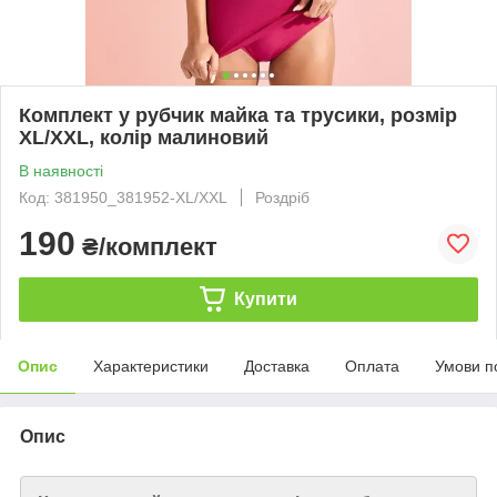
Комплект у рубчик майка та трусики, розмір
XL/XXL, колір малиновий
В наявності
Код: 381950_381952-XL/XXL
Роздріб
190
₴/комплект
Купити
Опис
Характеристики
Доставка
Оплата
Умови п
Опис