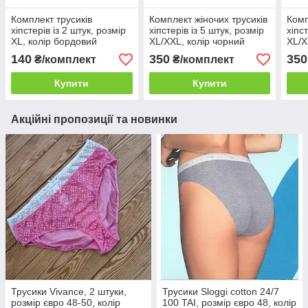
Комплект трусиків
Комплект жіночих трусиків
Комп
хіпстерів із 2 штук, розмір
хіпстерів із 5 штук, розмір
хіпс
XL, колір бордовий
XL/XXL, колір чорний
XL/X
140
350
350
₴/комплект
₴/комплект
Купити
Купити
Акційні пропозиції та новинки
Трусики Vivance, 2 штуки,
Трусики Sloggi cotton 24/7
розмір євро 48-50, колір
100 TAI, розмір євро 48, колір