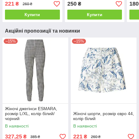
смар
221
250
180
₴
₴
260 ₴
Купити
Купити
Акційні пропозиції та новинки
–15%
–15%
Жіночі джегінси ESMARA,
розмір L/XL, колір білий/
Жіночі шорти, розмір євро 44,
чорний
колір білий
В наявності
В наявності
327,25
221
₴
₴
385 ₴
260 ₴