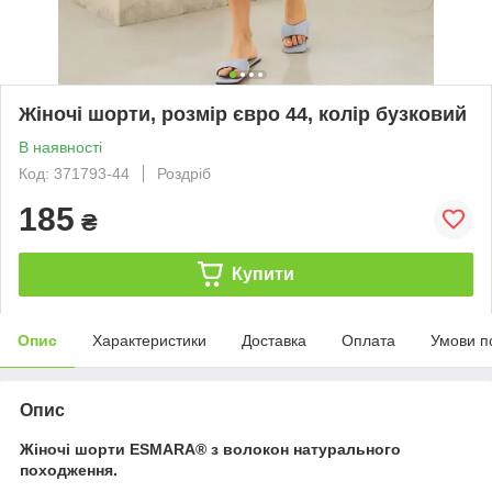
Жіночі шорти, розмір євро 44, колір бузковий
В наявності
Код: 371793-44
Роздріб
185
₴
Купити
Опис
Характеристики
Доставка
Оплата
Умови п
Опис
Жіночі шорти ESMARA® з волокон натурального
походження.