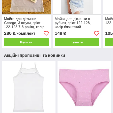
Майка для дівчинки
Майка для дівчинки в
Майк
George, 3 штуки, зріст
рубчик, зріст 122-128,
122-
122-128 7-8 років), колір
колір блакитний
білий, пудровий, бузковий
280
149
105
₴/комплект
₴
Купити
Купити
Акційні пропозиції та новинки