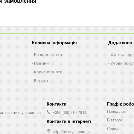
я замовлення
Корисна інформація
Додатково
Розмірна сітка
Фотогалере
Новини
Умови поку
Корисно знати
Відгуки
Графік робо
Понеділок
агазин av-style.com.ua
+380 (66) 310-28-99
Вівторок
Середа
http://av-style.com.ua