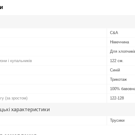
и
C&A
Німеччина
Для хлопчикі
изни і купальників
122 см.
Синій
Трикотаж
100% бавовн
гу (за зростом)
122-128
цькі характеристики
Трусики