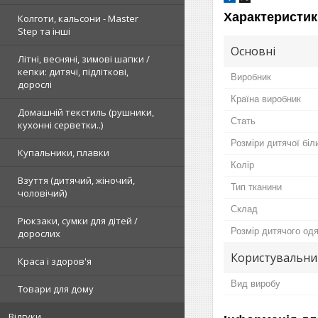
Характеристик
Колготи, кальсони - Master
Step та інші
Основні
Літні, весняні, зимові шапки /
кепки: дитячі, підліткові,
Виробник
дорослі
Країна виробник
Домашній текстиль (рушники,
Стать
кухонні серветки..)
Розміри дитячої біл
Купальники, плавки
Колір
Взуття (дитячий, жіночий,
Тип тканини
чоловічий)
Склад
Рюкзаки, сумки для дітей /
Розмір дитячого одя
дорослих
Користувальни
Краса і здоров'я
Вид виробу
Товари для дому
Відгуки