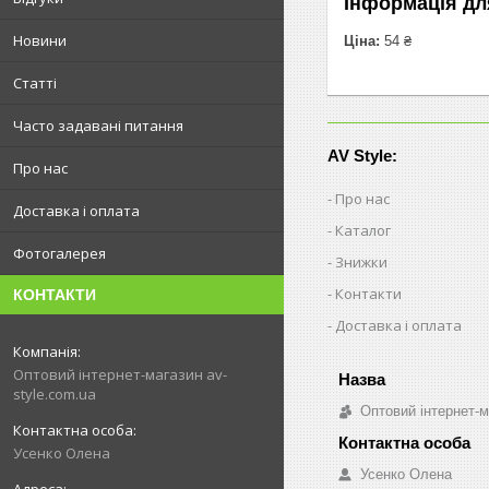
Інформація дл
Новини
Ціна:
54 ₴
Статті
Часто задавані питання
AV Style:
Про нас
Про нас
Доставка і оплата
Каталог
Фотогалерея
Знижки
Контакти
КОНТАКТИ
Доставка і оплата
Оптовий інтернет-магазин av-
style.com.ua
Оптовий інтернет-м
Усенко Олена
Усенко Олена