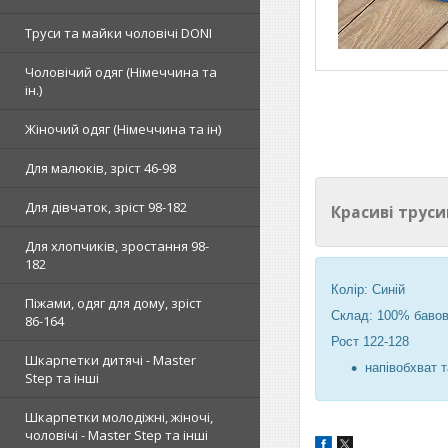
Труси та майки чоловічі DONI
Чоловічий одяг (Німеччина та
ін.)
Жіночий одяг (Німеччина та ін)
Для малюків, зріст 46-98
Для дівчаток, зріст 98-182
Красиві трус
Для хлопчиків, зростання 98-
182
Колір: Синій
Піжами, одяг для дому, зріст
Склад: 100% бавов
86-164
Рост 122-128
Шкарпетки дитячі - Master
напівобхват т
Step та інші
Шкарпетки молодіжні, жіночі,
чоловічі - Master Step та інші