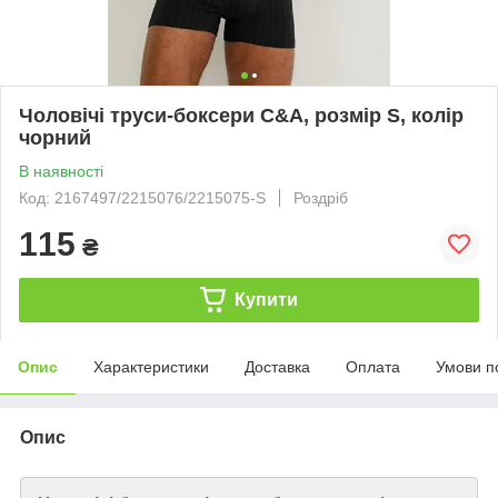
Чоловічі труси-боксери C&A, розмір S, колір
чорний
В наявності
Код: 2167497/2215076/2215075-S
Роздріб
115
₴
Купити
Опис
Характеристики
Доставка
Оплата
Умови п
Опис