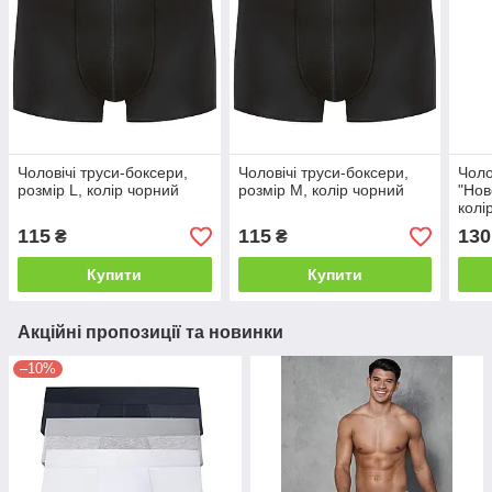
Чоловічі труси-боксери,
Чоловічі труси-боксери,
Чоло
розмір L, колір чорний
розмір M, колір чорний
"Нов
колі
115
115
130
₴
₴
Купити
Купити
Акційні пропозиції та новинки
–10%