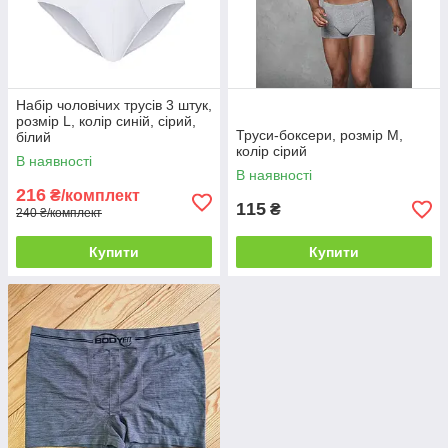
Набір чоловічих трусів 3 штук,
розмір L, колір синій, сірий,
Труси-боксери, розмір M,
білий
колір сірий
В наявності
В наявності
216
₴/комплект
115
₴
240 ₴/комплект
Купити
Купити