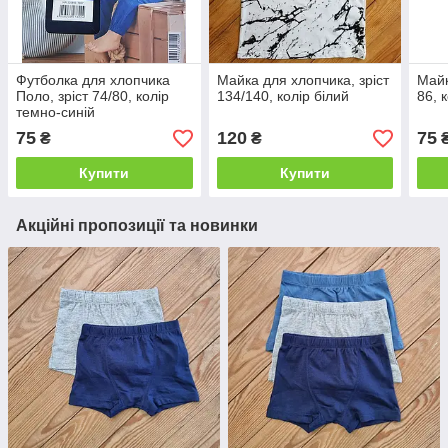
Футболка для хлопчика
Майка для хлопчика, зріст
Майк
Поло, зріст 74/80, колір
134/140, колір білий
86, 
темно-синій
75
120
75
₴
₴
Купити
Купити
Акційні пропозиції та новинки