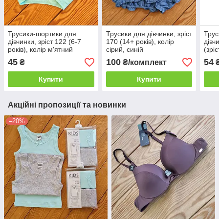
Трусики-шортики для
Трусики для дівчинки, зріст
Трус
дівчинки, зріст 122 (6-7
170 (14+ років), колір
дівчи
років), колір м'ятний
сірий, синій
(зрі
45
100
54
₴
₴/комплект
Купити
Купити
Акційні пропозиції та новинки
–20%