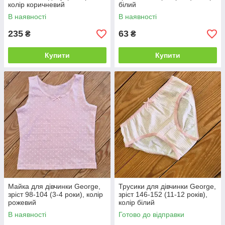
колір коричневий
білий
В наявності
В наявності
235
63
₴
₴
Купити
Купити
Майка для дівчинки George,
Трусики для дівчинки George,
зріст 98-104 (3-4 роки), колір
зріст 146-152 (11-12 років),
рожевий
колір білий
В наявності
Готово до відправки