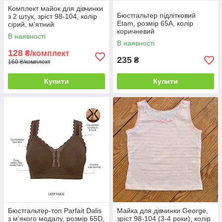
Комплект майок для дівчинки
Бюстгальтер підлітковий
з 2 штук, зріст 98-104, колір
Etam, розмір 65A, колір
сірий, м'ятний
коричневий
В наявності
В наявності
128
₴/комплект
235
₴
160 ₴/комплект
Купити
Купити
Бюстгальтер-топ Parfait Dalis
Майка для дівчинки George,
з м'якого модалу, розмір 65D,
зріст 98-104 (3-4 роки), колір