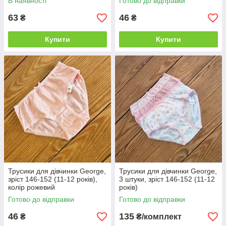
В наявності
Готово до відправки
63
46
₴
₴
Купити
Купити
Трусики для дівчинки George,
Трусики для дівчинки George,
зріст 146-152 (11-12 років),
3 штуки, зріст 146-152 (11-12
колір рожевий
років)
Готово до відправки
Готово до відправки
46
135
₴
₴/комплект