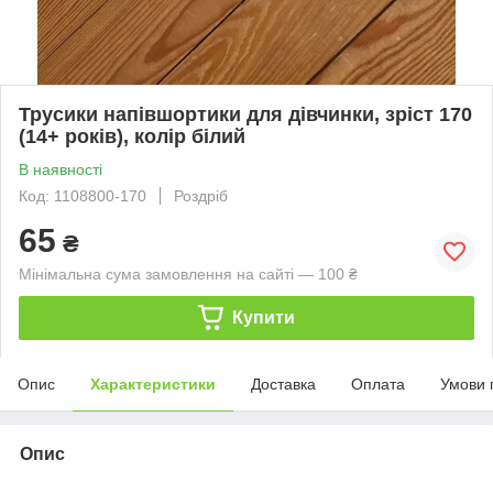
Трусики напівшортики для дівчинки, зріст 170
(14+ років), колір білий
В наявності
Код: 1108800-170
Роздріб
65
₴
Мінімальна сума замовлення на сайті — 100 ₴
Купити
Опис
Характеристики
Доставка
Оплата
Умови 
Опис