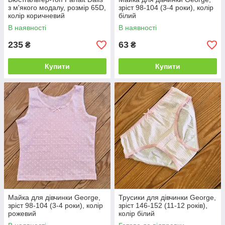
з м'якого модалу, розмір 65D,
зріст 98-104 (3-4 роки), колір
колір коричневий
білий
В наявності
В наявності
235
63
₴
₴
Купити
Купити
Майка для дівчинки George,
Трусики для дівчинки George,
зріст 98-104 (3-4 роки), колір
зріст 146-152 (11-12 років),
рожевий
колір білий