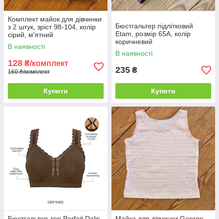
Комплект майок для дівчинки
Бюстгальтер підлітковий
з 2 штук, зріст 98-104, колір
Etam, розмір 65A, колір
сірий, м'ятний
коричневий
В наявності
В наявності
128
₴/комплект
235
₴
160 ₴/комплект
Купити
Купити
Бюстгальтер-топ Parfait Dalis
Майка для дівчинки George,