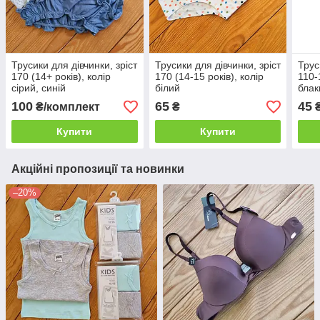
Трусики для дівчинки, зріст
Трусики для дівчинки, зріст
Трус
170 (14+ років), колір
170 (14-15 років), колір
110-
сірий, синій
білий
блак
100
65
45
₴/комплект
₴
Купити
Купити
Акційні пропозиції та новинки
–20%