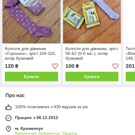
Колготи для дівчинки
Колготи для дівчинки, зріст
Тепл
«Горошок», зріст 104-110,
56-62 (0-6 міс.), колір
«Віз
колір бузковий
бузковий
146,
120
100
201
₴
₴
Купити
Купити
Про нас
100% позитивних з 430 відгуків за рік
Працює з 06.12.2012
м. Кременчук
Кременчук, Кременчук, Україна