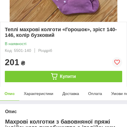
Теплі махрові колготи «Горошок», зріст 140-
146, колір бузковий
В наявності
Код: 5501-140
Роздріб
201
₴
Купити
Опис
Характеристики
Доставка
Оплата
Умови п
Опис
Махрові колготки з бавовняної пряжі