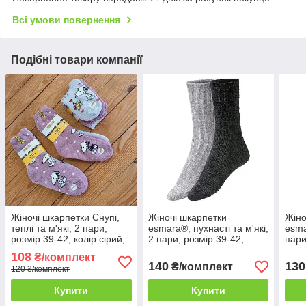
Всі умови повернення
Подібні товари компанії
Жіночі шкарпетки Снупі,
Жіночі шкарпетки
Жіно
теплі та м'які, 2 пари,
esmara®, пухнасті та м'які,
esma
розмір 39-42, колір сірий,
2 пари, розмір 39-42,
пари
рожевий
колір сірий, чорний
роже
108
₴/комплект
140
130
₴/комплект
120 ₴/комплект
Купити
Купити