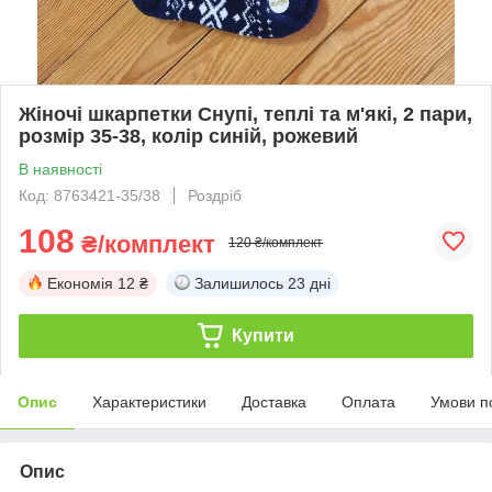
Жіночі шкарпетки Снупі, теплі та м'які, 2 пари,
розмір 35-38, колір синій, рожевий
В наявності
Код: 8763421-35/38
Роздріб
108
₴/комплект
120 ₴/комплект
Економія
12 ₴
Залишилось
23 дні
Купити
Опис
Характеристики
Доставка
Оплата
Умови п
Опис