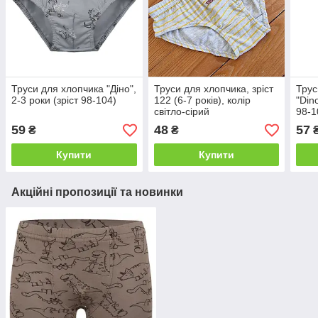
Труси для хлопчика "Діно",
Труси для хлопчика, зріст
Трус
2-3 роки (зріст 98-104)
122 (6-7 років), колір
"Din
світло-сірий
98-1
59
48
57
₴
₴
Купити
Купити
Акційні пропозиції та новинки