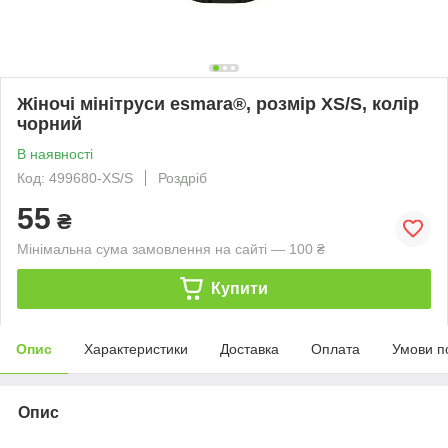
Жіночі мінітруси esmara®, розмір XS/S, колір
чорний
В наявності
Код: 499680-XS/S
Роздріб
55
₴
Мінімальна сума замовлення на сайті — 100 ₴
Купити
Опис
Характеристики
Доставка
Оплата
Умови п
Опис