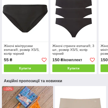
Жіночі мінітрусики
Жіночі стринги esmara®, 3
Жіно
esmara®, розмір XS/S,
шт., розмір XS/S, колір
міні
колір чорний
чорний
розм
чер
55
150
150
₴
₴/комплект
Купити
Купити
Акційні пропозиції та новинки
–10%