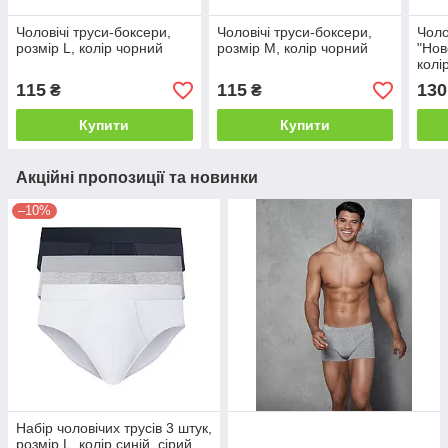
Чоловічі труси-боксери,
Чоловічі труси-боксери,
Чоло
розмір L, колір чорний
розмір M, колір чорний
"Нов
колі
115
115
130
₴
₴
Купити
Купити
Акційні пропозиції та новинки
–10%
Набір чоловічих трусів 3 штук,
розмір L, колір синій, сірий,