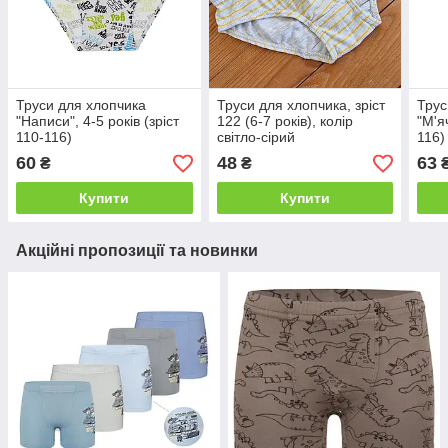
Труси для хлопчика
Труси для хлопчика, зріст
Трус
"Написи", 4-5 років (зріст
122 (6-7 років), колір
"М'яч
110-116)
світло-сірий
116)
60
48
63
₴
₴
Купити
Купити
Акційні пропозиції та новинки