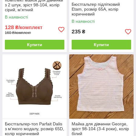
Комплект майок для дівчинки
Бюстгальтер підлітковий
з 2 штук, зріст 98-104, колір
Etam, розмір 65A, колір
сірий, м'ятний
коричневий
В наявності
В наявності
128
₴/комплект
235
₴
160 ₴/комплект
Купити
Купити
Бюстгальтер-топ Parfait Dalis
Майка для дівчинки George,
з м'якого модалу, розмір 65D,
зріст 98-104 (3-4 роки), колір
колір коричневий
білий