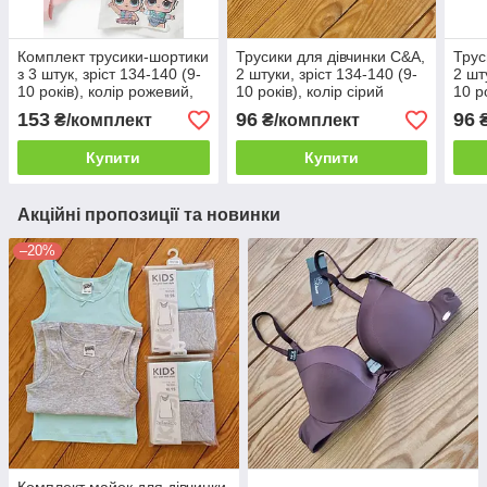
Комплект трусики-шортики
Трусики для дівчинки C&A,
Трус
з 3 штук, зріст 134-140 (9-
2 штуки, зріст 134-140 (9-
2 шт
10 років), колір рожевий,
10 років), колір сірий
10 ро
м'ятний, білий
чор
153
96
96
₴/комплект
₴/комплект
₴
Купити
Купити
Акційні пропозиції та новинки
–20%