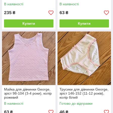
В наявності
В наявності
235
63
₴
₴
Купити
Купити
Майка для дівчинки George,
Трусики для дівчинки George,
зріст 98-104 (3-4 роки), колір
зріст 146-152 (11-12 років),
рожевий
колір білий
В наявності
Готово до відправки
63
46
₴
₴