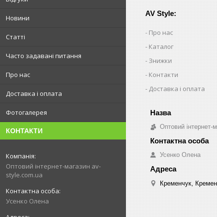
AV Style:
Новини
Про нас
Статті
Каталог
Часто задавані питання
Знижки
Про нас
Контакти
Доставка і оплата
Доставка і оплата
Фотогалерея
Оптовий інтернет-м
КОНТАКТИ
Усенко Олена
Оптовий інтернет-магазин av-
style.com.ua
Кременчук, Кремен
Усенко Олена