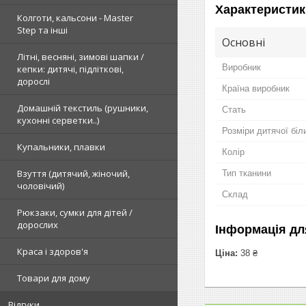
Характеристик
Колготи, кальсони - Master
Step та інші
Основні
Літні, весняні, зимові шапки /
Виробник
кепки: дитячі, підліткові,
дорослі
Країна виробник
Домашній текстиль (рушники,
Стать
кухонні серветки..)
Розміри дитячої біл
Купальники, плавки
Колір
Взуття (дитячий, жіночий,
Тип тканини
чоловічий)
Склад
Рюкзаки, сумки для дітей /
дорослих
Інформація дл
Краса і здоров'я
Ціна:
38 ₴
Товари для дому
Відгуки