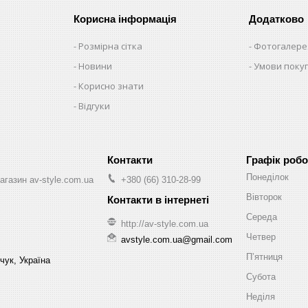
Корисна інформація
Додатково
Розмірна сітка
Фотогалере
Новини
Умови поку
Корисно знати
Відгуки
Графік робо
Понеділок
агазин av-style.com.ua
+380 (66) 310-28-99
Вівторок
Середа
http://av-style.com.ua
Четвер
avstyle.com.ua@gmail.com
Пʼятниця
чук, Україна
Субота
Неділя