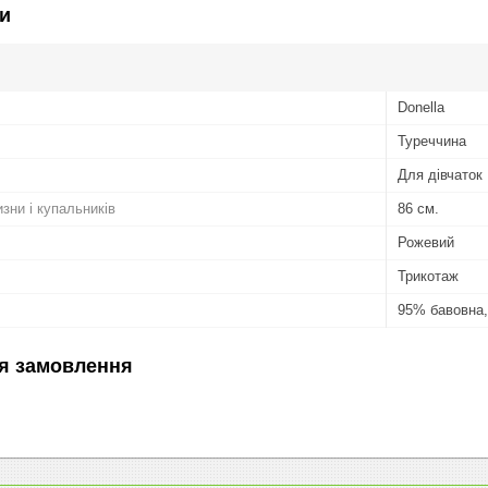
и
Donella
Туреччина
Для дівчаток
изни і купальників
86 см.
Рожевий
Трикотаж
95% бавовна,
я замовлення