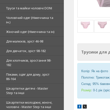
Труси та майки чоловічі DONI
Чоловічий одяг (Німеччина та
ін.)
Жіночий одяг (Німеччина та ін)
Для малюків, зріст 46-98
Для дівчаток, зріст 98-182
Трусики для 
Для хлопчиків, зростання 98-
182
Колір: Як на фото
Піжами, одяг для дому, зріст
Полотно: Трикотаж
86-164
Склад: 95% бавовн
Шкарпетки дитячі - Master
Розмір
: 0-1 рік (зрі
Step та інші
Шкарпетки молодіжні, жіночі,
чоловічі - Master Step та інші