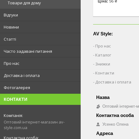
Ціна:
56 ₴
Товари для дому
Відгуки
Новини
AV Style:
Статті
Про нас
Часто задавані питання
Каталог
Про нас
Знижки
Контакти
Доставка і оплата
Доставка і оплата
Фотогалерея
КОНТАКТИ
Оптовий інтернет-м
Оптовий інтернет-магазин av-
Усенко Олена
style.com.ua