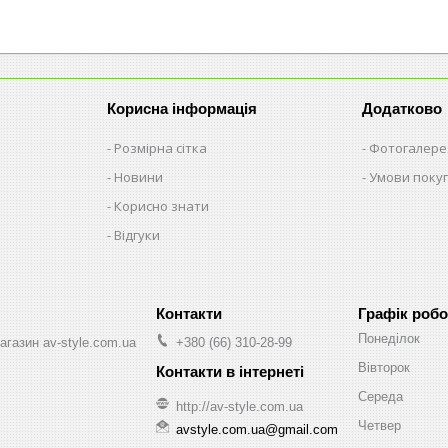
Корисна інформація
Додатково
Розмірна сітка
Фотогалере
Новини
Умови поку
Корисно знати
Відгуки
Графік робо
Понеділок
агазин av-style.com.ua
+380 (66) 310-28-99
Вівторок
Середа
http://av-style.com.ua
Четвер
avstyle.com.ua@gmail.com