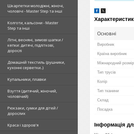
Шкарпетки молодіжні, жіночі,
чоловічі - Master Step та інші
Характеристик
Колготи, кальсони - Master
Step та інші
Основні
Літні, весняні, зимові шапки /
Виробник
кепки: дитячі, підліткові,
дорослі
Країна виробник
Домашній текстиль (рушники,
Міжнародний розмір
кухонні серветки..)
Тип трусів
Купальники, плавки
Колір
Взуття (дитячий, жіночий,
Тип тканини
чоловічий)
Склад
Рюкзаки, сумки для дітей /
Посадка
дорослих
Інформація дл
Краса і здоров'я