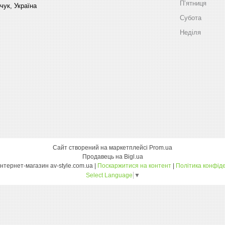
Пʼятниця
чук, Україна
Субота
Неділя
Сайт створений на маркетплейсі
Prom.ua
Продавець на Bigl.ua
Оптовий інтернет-магазин av-style.com.ua |
Поскаржитися на контент
|
Політика конфіде
Select Language
▼