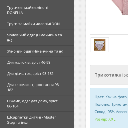
Трусики і майки жіночі
DONELLA
Труси та майки чоловічі DONI
Чоловічий одяг (Німеччина та
ін.)
Жіночий одяг (Німеччина та ін)
Для малюків, зріст 46-98
Для дівчаток, зріст 98-182
Трикотажні ж
Для хлопчиків, зростання 98-
182
Цвет: Как на фото.
Піжами, одяг для дому, зріст
Полотно: Трикотаж
86-164
Склад: 95% бавовн
Шкарпетки дитячі - Master
Розмір: XXL
Step та інші