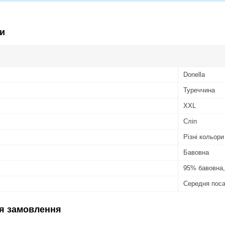
и
Donella
Туреччина
XXL
Сліп
Різні кольори
Бавовна
95% бавовна,
Середня пос
я замовлення